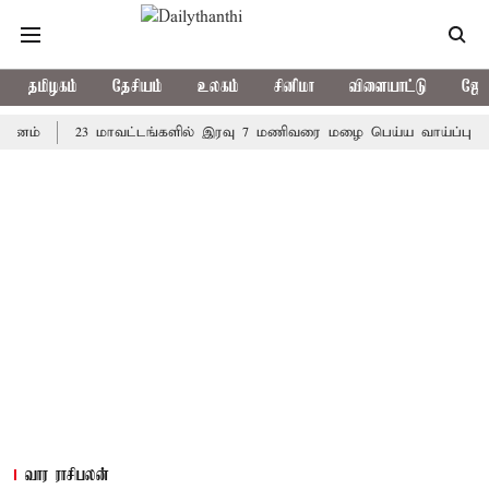
தமிழகம்
தேசியம்
உலகம்
சினிமா
விளையாட்டு
ஜோத
23 மாவட்டங்களில் இரவு 7 மணிவரை மழை பெய்ய வாய்ப்பு
கொரி
வார ராசிபலன்