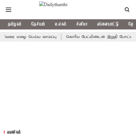
தமிழகம்
தேசியம்
உலகம்
சினிமா
விளையாட்டு
ஜோத
 மழை பெய்ய வாய்ப்பு
கொரிய பேட்மிண்டன் இறுதி போட்டி; இந்திய 
வணிகம்