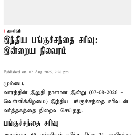
வணிகம்
இந்திய பங்குச்சந்தை சரிவு:
இன்றைய நிலவரம்
Published on
:
07 Aug 2026, 2:26 pm
மும்பை,
வாரத்தின் இறுதி நாளான இன்று (07-08-2026 -
வெள்ளிக்கிழமை) இந்திய
பங்குச்சந்தை
சரிவுடன்
வர்த்தகத்தை நிறைவு செய்தது.
பங்குச்சந்தை சரிவு
அதன்படி, 65 புள்ளிகள் சரிந்த நிப்டி 24 ஆயிரத்து