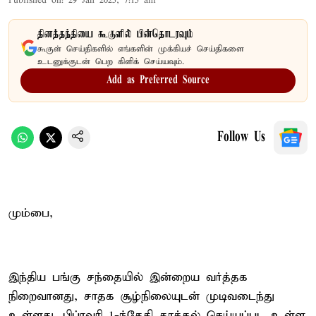
Published on
:
29 Jan 2025, 7:15 am
தினத்தந்தியை கூகுளில் பின்தொடரவும்
கூகுள் செய்திகளில் எங்களின் முக்கியச் செய்திகளை
உடனுக்குடன் பெற கிளிக் செய்யவும்.
Add as Preferred Source
Follow Us
மும்பை,
இந்திய பங்கு சந்தையில் இன்றைய வர்த்தக
நிறைவானது, சாதக சூழ்நிலையுடன் முடிவடைந்து
உள்ளது. பிப்ரவரி 1-ந்தேதி தாக்கல் செய்யப்பட உள்ள