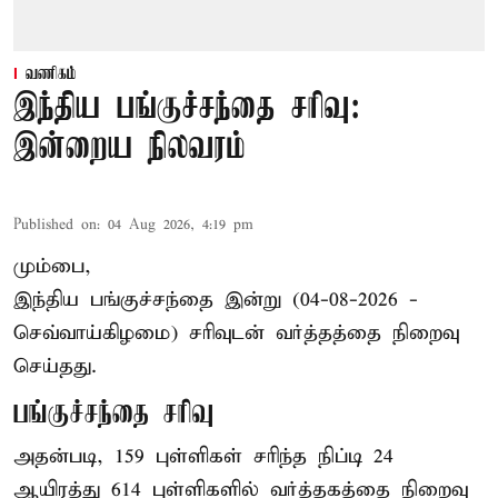
வணிகம்
இந்திய பங்குச்சந்தை சரிவு:
இன்றைய நிலவரம்
Published on
:
04 Aug 2026, 4:19 pm
மும்பை,
இந்திய
பங்குச்சந்தை
இன்று (04-08-2026 -
செவ்வாய்கிழமை) சரிவுடன் வர்த்தத்தை நிறைவு
செய்தது.
பங்குச்சந்தை சரிவு
அதன்படி, 159 புள்ளிகள் சரிந்த நிப்டி 24
ஆயிரத்து 614 புள்ளிகளில் வர்த்தகத்தை நிறைவு