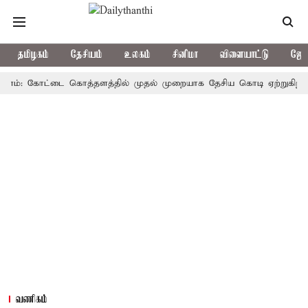
தமிழகம்
தேசியம்
உலகம்
சினிமா
விளையாட்டு
ஜோத
: கோட்டை கொத்தளத்தில் முதல் முறையாக தேசிய கொடி ஏற்றுகிறார், முதல
வணிகம்