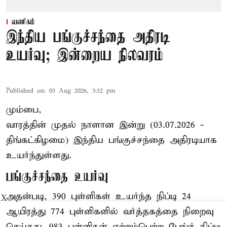
வணிகம்
இந்திய பங்குச்சந்தை அதிரடி
உயர்வு; இன்றைய நிலவரம்
Published on
:
03 Aug 2026, 3:32 pm
மும்பை,
வாரத்தின் முதல் நாளான இன்று (03.07.2026 -
திங்கட்கிழமை) இந்திய பங்குச்சந்தை அதிரடியாக
உயர்ந்துள்ளது.
பங்குச்சந்தை உயர்வு
அதன்படி, 390 புள்ளிகள் உயர்ந்த நிப்டி 24
X
ஆயிரத்து 774 புள்ளிகளில் வர்த்தகத்தை நிறைவு
செய்தது. 983 புள்ளிகள் ஏற்றம்பெற்ற பேங்க் நிப்டி