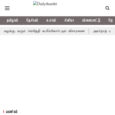
தமிழகம்
தேசியம்
உலகம்
சினிமா
விளையாட்டு
ஜோத
ு; வரும் 14ம்தேதி சுப்ரீம்கோர்ட்டில் விசாரணை
அமர்நாத் யாத்திரை த
வணிகம்