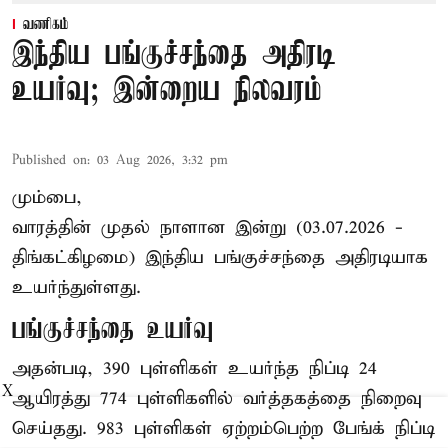
வணிகம்
இந்திய பங்குச்சந்தை அதிரடி
உயர்வு; இன்றைய நிலவரம்
Published on
:
03 Aug 2026, 3:32 pm
மும்பை,
வாரத்தின் முதல் நாளான இன்று (03.07.2026 -
திங்கட்கிழமை) இந்திய பங்குச்சந்தை அதிரடியாக
உயர்ந்துள்ளது.
பங்குச்சந்தை உயர்வு
அதன்படி, 390 புள்ளிகள் உயர்ந்த நிப்டி 24
X
ஆயிரத்து 774 புள்ளிகளில் வர்த்தகத்தை நிறைவு
செய்தது. 983 புள்ளிகள் ஏற்றம்பெற்ற பேங்க் நிப்டி