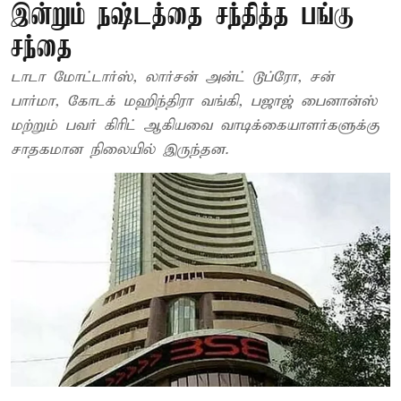
இன்றும் நஷ்டத்தை சந்தித்த பங்கு
சந்தை
டாடா மோட்டார்ஸ், லார்சன் அன்ட் டூப்ரோ, சன்
பார்மா, கோடக் மஹிந்திரா வங்கி, பஜாஜ் பைனான்ஸ்
மற்றும் பவர் கிரிட் ஆகியவை வாடிக்கையாளர்களுக்கு
சாதகமான நிலையில் இருந்தன.