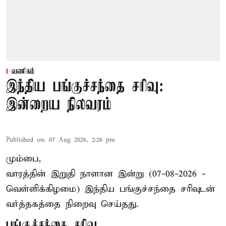
வணிகம்
இந்திய பங்குச்சந்தை சரிவு:
இன்றைய நிலவரம்
Published on
:
07 Aug 2026, 2:26 pm
மும்பை,
வாரத்தின் இறுதி நாளான இன்று (07-08-2026 -
வெள்ளிக்கிழமை) இந்திய
பங்குச்சந்தை
சரிவுடன்
வர்த்தகத்தை நிறைவு செய்தது.
பங்குச்சந்தை சரிவு