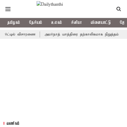
தமிழகம்
தேசியம்
உலகம்
சினிமா
விளையாட்டு
ஜோத
்டில் விசாரணை
அமர்நாத் யாத்திரை தற்காலிகமாக நிறுத்தம்
இமாச்ச
வணிகம்