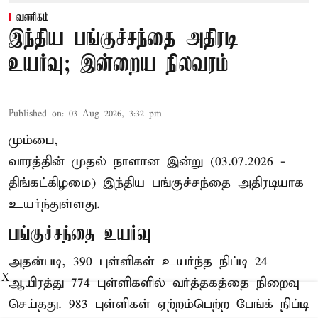
வணிகம்
இந்திய பங்குச்சந்தை அதிரடி
உயர்வு; இன்றைய நிலவரம்
Published on
:
03 Aug 2026, 3:32 pm
மும்பை,
வாரத்தின் முதல் நாளான இன்று (03.07.2026 -
திங்கட்கிழமை) இந்திய பங்குச்சந்தை அதிரடியாக
உயர்ந்துள்ளது.
பங்குச்சந்தை உயர்வு
அதன்படி, 390 புள்ளிகள் உயர்ந்த நிப்டி 24
X
ஆயிரத்து 774 புள்ளிகளில் வர்த்தகத்தை நிறைவு
செய்தது. 983 புள்ளிகள் ஏற்றம்பெற்ற பேங்க் நிப்டி