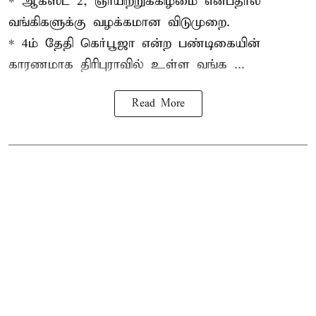
* ஆகஸ்ட் 2, ஞாயிற்றுக்கிழமை என்பதால்
வங்கிகளுக்கு வழக்கமான விடுமுறை.
* 4ம் தேதி கெர்பூஜா என்ற பண்டிகையின்
காரணமாக திரிபுராவில் உள்ள வங்க ...
Read More