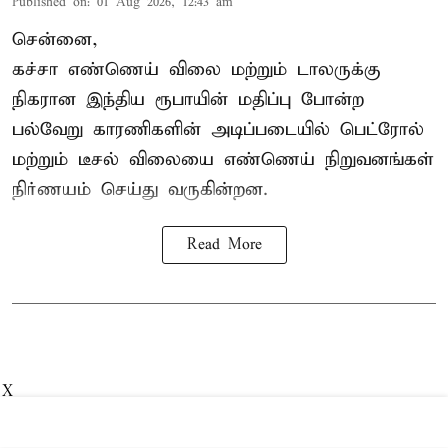
Published on
:
01 Aug 2026, 12:43 am
சென்னை,
கச்சா எண்ணெய் விலை மற்றும் டாலருக்கு
நிகரான இந்திய ரூபாயின் மதிப்பு போன்ற
பல்வேறு காரணிகளின் அடிப்படையில் பெட்ரோல்
மற்றும் டீசல் விலையை எண்ணெய் நிறுவனங்கள்
நிர்ணயம் செய்து வருகின்றன.
Read More
X