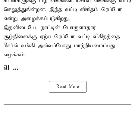
கடன்களுக்கு பிற வங்கிகள் ரிசர்வ் வங்கிக்கு வட்டி
செலுத்துகின்றன. இந்த வட்டி விகிதம் ரெப்போ
என்று அழைக்கப்படுகிறது.
இதனிடையே, நாட்டின் பொருளாதார
சூழ்நிலைக்கு ஏற்ப ரெப்போ வட்டி விகிதத்தை
ரிசர்வ் வங்கி அவ்வப்போது மாற்றியமைப்பது
வழக்கம்.
வ ...
Read More