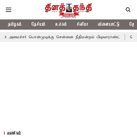
தமிழகம்
தேசியம்
உலகம்
சினிமா
விளையாட்டு
ஜோத
 பொன்முடிக்கு சென்னை நீதிமன்றம் பிடிவாராண்ட்
தொலைநோக்கு பார
வணிகம்