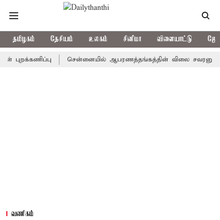
தமிழகம்
தேசியம்
உலகம்
சினிமா
விளையாட்டு
ஜோத
றக்கணிப்பு
சென்னையில் ஆபரணத்தங்கத்தின் விலை சவரனுக்கு ரூ.520 உ
வணிகம்