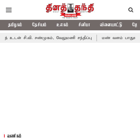
தமிழகம்
தேசியம்
உலகம்
சினிமா
விளையாட்டு
ஜோத
வி. சண்முகம், வேலுமணி சந்திப்பு
மண் வளம் பாதுகாக்க ரசாயன உர
வணிகம்