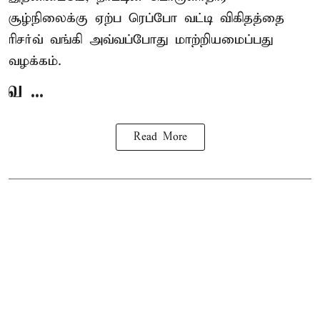
சூழ்நிலைக்கு ஏற்ப ரெப்போ வட்டி விகிதத்தை
ரிசர்வ் வங்கி அவ்வப்போது மாற்றியமைப்பது
வழக்கம்.
வ ...
Read More