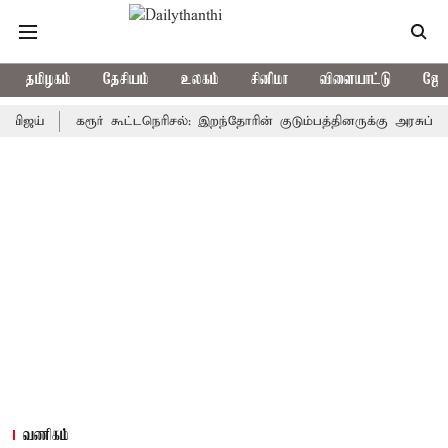
தமிழகம்
தேசியம்
உலகம்
சினிமா
விளையாட்டு
ஜோத
கரூர் கூட்டநெரிசல்: இறந்தோரின் குடும்பத்தினருக்கு அரசுப்பணி வழக்
வணிகம்