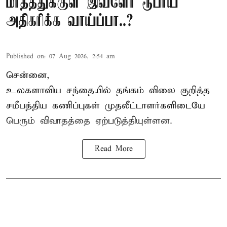
மாதத்துக்குள் இவ்ளோ ரூபாய்
அதிகரிக்க வாய்ப்பா..?
Published on
:
07 Aug 2026, 2:54 am
சென்னை,
உலகளாவிய சந்தையில்
தங்கம் விலை
குறித்த
சமீபத்திய கணிப்புகள் முதலீட்டாளர்களிடையே
பெரும் விவாதத்தை ஏற்படுத்தியுள்ளன.
Read More