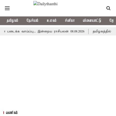
தமிழகம்
தேசியம்
உலகம்
சினிமா
விளையாட்டு
ஜோத
க வாய்ப்பு... இன்றைய ராசிபலன் 08.08.2026
தமிழகத்தில் இன்று ம
வணிகம்