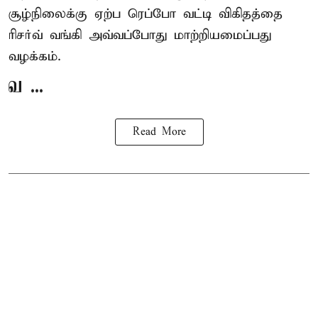
சூழ்நிலைக்கு ஏற்ப ரெப்போ வட்டி விகிதத்தை
ரிசர்வ் வங்கி அவ்வப்போது மாற்றியமைப்பது
வழக்கம்.
வ ...
Read More