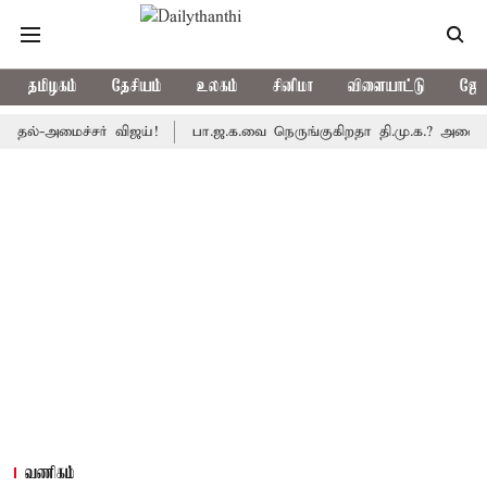
தமிழகம்
தேசியம்
உலகம்
சினிமா
விளையாட்டு
ஜோத
அமைச்சர் விஜய்!
பா.ஜ.க.வை நெருங்குகிறதா தி.மு.க.? அனைத்துக்கட்
வணிகம்