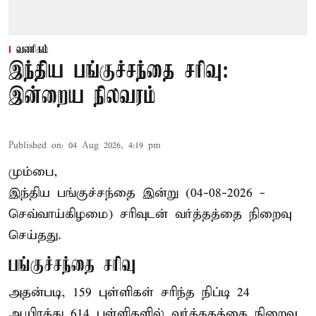
வணிகம்
இந்திய பங்குச்சந்தை சரிவு:
இன்றைய நிலவரம்
Published on
:
04 Aug 2026, 4:19 pm
மும்பை,
இந்திய
பங்குச்சந்தை
இன்று (04-08-2026 -
செவ்வாய்கிழமை) சரிவுடன் வர்த்தத்தை நிறைவு
செய்தது.
பங்குச்சந்தை சரிவு
அதன்படி, 159 புள்ளிகள் சரிந்த நிப்டி 24
ஆயிரத்து 614 புள்ளிகளில் வர்த்தகத்தை நிறைவு