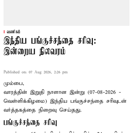
வணிகம்
இந்திய பங்குச்சந்தை சரிவு:
இன்றைய நிலவரம்
Published on
:
07 Aug 2026, 2:26 pm
மும்பை,
வாரத்தின் இறுதி நாளான இன்று (07-08-2026 -
வெள்ளிக்கிழமை) இந்திய
பங்குச்சந்தை
சரிவுடன்
வர்த்தகத்தை நிறைவு செய்தது.
பங்குச்சந்தை சரிவு