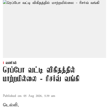
வணிகம்
ரெப்போ வட்டி விகிதத்தில்
மாற்றமில்லை - ரிசர்வ் வங்கி
Published on
:
05 Aug 2026, 5:39 am
டெல்லி,