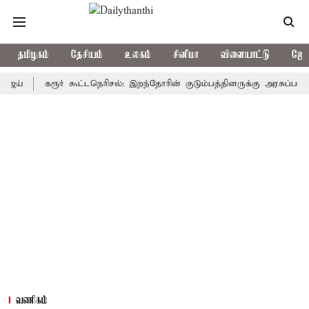
தமிழகம்
தேசியம்
உலகம்
சினிமா
விளையாட்டு
ஜோத
கரூர் கூட்டநெரிசல்: இறந்தோரின் குடும்பத்தினருக்கு அரசுப்பணி வழக்கு
வணிகம்