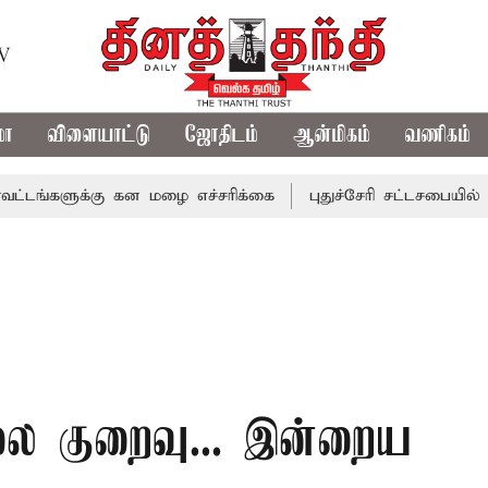
TV
மா
விளையாட்டு
ஜோதிடம்
ஆன்மிகம்
வணிகம்
க்கு கன மழை எச்சரிக்கை
புதுச்சேரி சட்டசபையில் வரும் 24ம
ிலை குறைவு... இன்றைய