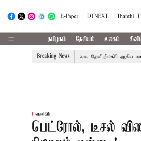
E-Paper
DTNEXT
Thanthi 
தமிழகம்
தேசியம்
உலகம்
சினி
Breaking News
பெற்றார் சங்கீதா
கோவை, தேனி,நீலகிரி ஆகிய மாவட்டங்களு
வணிகம்
பெட்ரோல், டீசல் வ