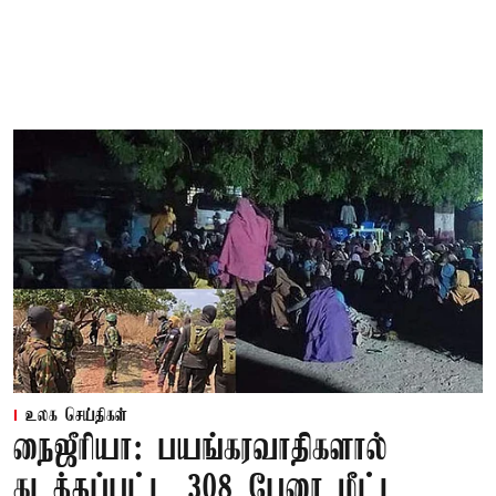
உலக செய்திகள்
நைஜீரியா: பயங்கரவாதிகளால்
கடத்தப்பட்ட 308 பேரை மீட்ட