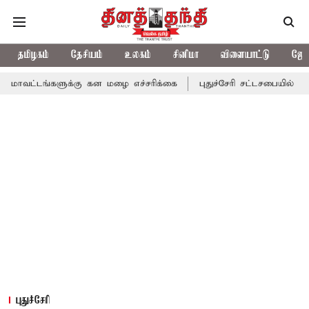
தமிழகம்
தேசியம்
உலகம்
சினிமா
விளையாட்டு
ஜோத
களுக்கு கன மழை எச்சரிக்கை
புதுச்சேரி சட்டசபையில் வரும் 24ம் த
புதுச்சேரி