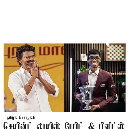
தமிழக செய்திகள்
செயின்ட் லூயிஸ் ரேபிட் & பிளிட்ஸ்