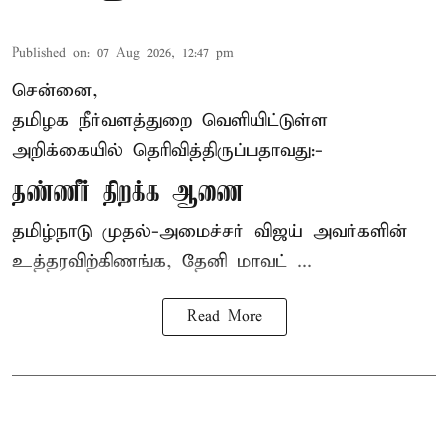
Published on
:
07 Aug 2026, 12:47 pm
சென்னை,
தமிழக நீர்வளத்துறை வெளியிட்டுள்ள
அறிக்கையில் தெரிவித்திருப்பதாவது:-
தண்ணீர் திறக்க ஆணை
தமிழ்நாடு
முதல்-அமைச்சர் விஜய்
அவர்களின்
உத்தரவிற்கிணங்க, தேனி மாவட் ...
Read More