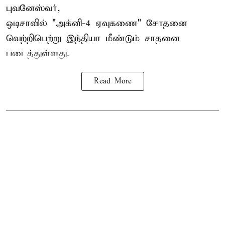
புவனேஸ்வர்,
ஒடிசாவில் "அக்னி-4 ஏவுகணை" சோதனை
வெற்றிபெற்று இந்தியா மீண்டும் சாதனை
படைத்துள்ளது.
Read More