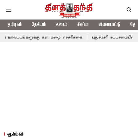
தமிழகம்
தேசியம்
உலகம்
சினிமா
விளையாட்டு
ஜோத
்களுக்கு கன மழை எச்சரிக்கை
புதுச்சேரி சட்டசபையில் வரும் 24ம் த
ஆன்மிகம்