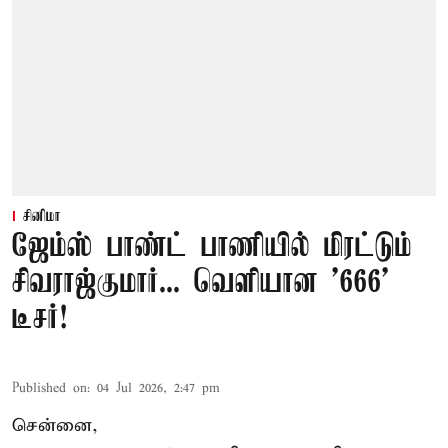
சினிமா
ஜேம்ஸ் பாண்ட் பாணியில் மிரட்டும்
சிவராஜ்குமார்... வெளியான '666'
டீசர்!
Published on
:
04 Jul 2026, 2:47 pm
சென்னை,