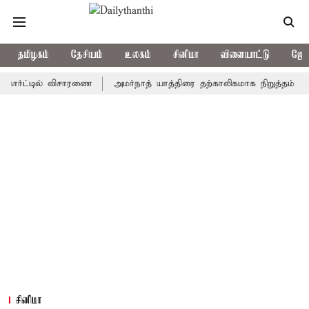
தமிழகம்
தேசியம்
உலகம்
சினிமா
விளையாட்டு
ஜோத
ட்டில் விசாரணை
அமர்நாத் யாத்திரை தற்காலிகமாக நிறுத்தம்
இமாச்
சினிமா