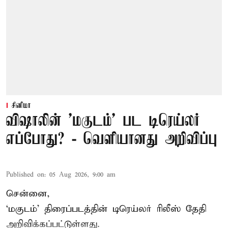
சினிமா
விஷாலின் 'மகுடம்' பட டிரெய்லர்
எப்போது? - வெளியானது அறிவிப்பு
Published on
:
05 Aug 2026, 9:00 am
சென்னை,
‘
மகுடம்
’ திரைப்படத்தின் டிரெய்லர் ரிலீஸ் தேதி
அறிவிக்கப்பட்டுள்ளது.