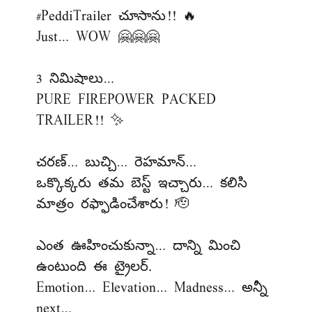
#PeddiTrailer
చూసాను!! 🔥
Just… WOW 🤗🤗🤗
3 నిమిషాలు…
PURE FIREPOWER PACKED
TRAILER!! ✨
చరణ్… బుచ్చి… రెహమాన్…
ఒక్కొక్కరు తమ బెస్ట్ ఇచ్చారు… కలిసి
మాత్రం రఫ్ఫాడించేశారు! 🫡
ఎంత ఊహించుకున్నా… దాన్ని మించి
ఉంటుంది ఈ ట్రైలర్.
Emotion… Elevation… Madness… అన్నీ
next…