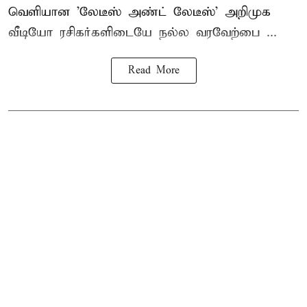
வெளியான 'லேடீஸ் அண்ட் லேடீஸ்' அறிமுக
வீடியோ ரசிகர்களிடையே நல்ல வரவேற்பை ...
Read More