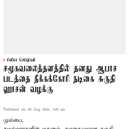
சினிமா செய்திகள்
சமூகவலைத்தளத்தில் தனது ஆபாச
படத்தை நீக்கக்கோரி நடிகை சுருதி
ஹாசன் வழக்கு
Published on
:
09 Aug 2026, 1:09 am
மும்பை,
கமல்ஹாசனின் மகளும், நடிகையுமான
சுருதி