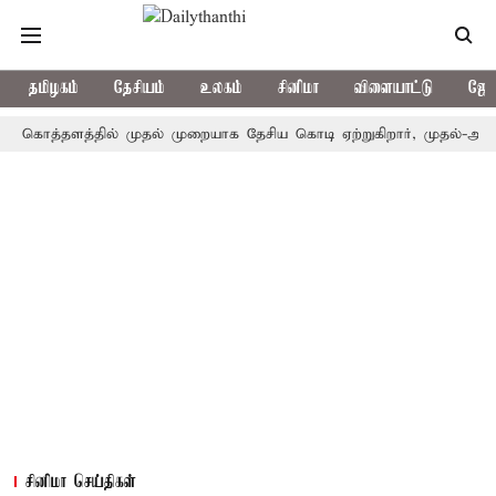
தமிழகம்
தேசியம்
உலகம்
சினிமா
விளையாட்டு
ஜோத
த்தளத்தில் முதல் முறையாக தேசிய கொடி ஏற்றுகிறார், முதல்-அமைச்சர் வ
சினிமா செய்திகள்