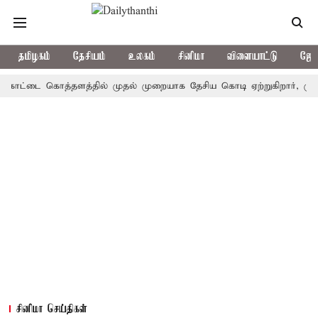
தமிழகம்
தேசியம்
உலகம்
சினிமா
விளையாட்டு
ஜோத
்டை கொத்தளத்தில் முதல் முறையாக தேசிய கொடி ஏற்றுகிறார், முதல்-அமை
சினிமா செய்திகள்