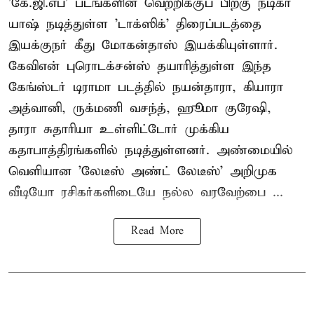
'கே.ஜி.எப்' படங்களின் வெற்றிக்குப் பிறகு நடிகர்
யாஷ் நடித்துள்ள 'டாக்ஸிக்' திரைப்படத்தை
இயக்குநர் கீது மோகன்தாஸ் இயக்கியுள்ளார்.
கேவிஎன் புரொடக்சன்ஸ் தயாரித்துள்ள இந்த
கேங்ஸ்டர் டிராமா படத்தில் நயன்தாரா, கியாரா
அத்வானி, ருக்மணி வசந்த், ஹூமா குரேஷி,
தாரா சுதாரியா உள்ளிட்டோர் முக்கிய
கதாபாத்திரங்களில் நடித்துள்ளனர். அண்மையில்
வெளியான 'லேடீஸ் அண்ட் லேடீஸ்' அறிமுக
வீடியோ ரசிகர்களிடையே நல்ல வரவேற்பை ...
Read More