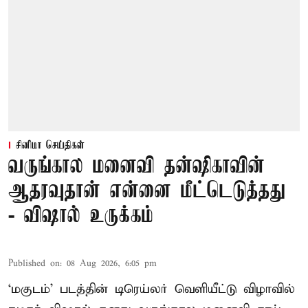
சினிமா செய்திகள்
வருங்கால மனைவி தன்ஷிகாவின்
ஆதரவுதான் என்னை மீட்டெடுத்தது
- விஷால் உருக்கம்
Published on
:
08 Aug 2026, 6:05 pm
‘மகுடம்’ படத்தின் டிரெய்லர் வெளியீட்டு விழாவில்