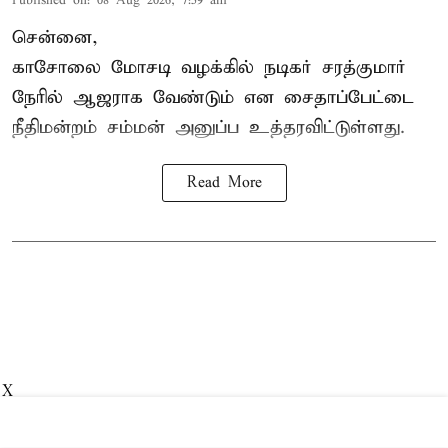
Published on
:
08 Aug 2026, 7:59 am
சென்னை,
காசோலை மோசடி வழக்கில் நடிகர் சரத்குமார்
நேரில் ஆஜராக வேண்டும் என சைதாப்பேட்டை
நீதிமன்றம் சம்மன் அனுப்ப உத்தரவிட்டுள்ளது.
Read More
X