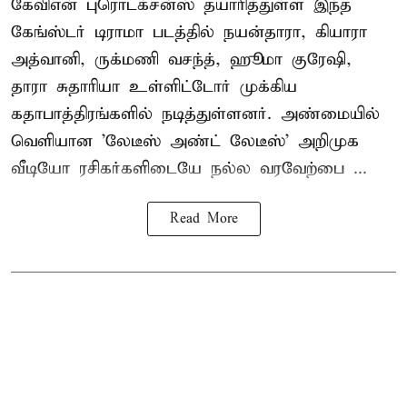
கேவிஎன் புரொடக்சன்ஸ் தயாரித்துள்ள இந்த
கேங்ஸ்டர் டிராமா படத்தில் நயன்தாரா, கியாரா
அத்வானி, ருக்மணி வசந்த், ஹூமா குரேஷி,
தாரா சுதாரியா உள்ளிட்டோர் முக்கிய
கதாபாத்திரங்களில் நடித்துள்ளனர். அண்மையில்
வெளியான 'லேடீஸ் அண்ட் லேடீஸ்' அறிமுக
வீடியோ ரசிகர்களிடையே நல்ல வரவேற்பை ...
Read More