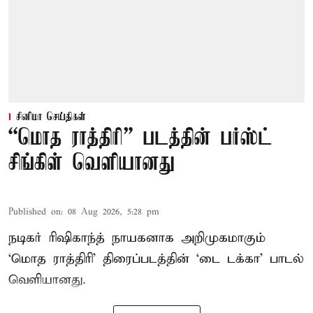
சினிமா செய்திகள்
“மொத ராத்திரி” படத்தின் பர்ஸ்ட்
சிங்கிள் வெளியானது
Published on
:
08 Aug 2026, 5:28 pm
நடிகர் ரிஷிகாந்த் நாயகனாக அறிமுகமாகும்
‘மொத ராத்திரி’ திரைப்படத்தின் ‘டை டக்கா’ பாடல்
வெளியானது.