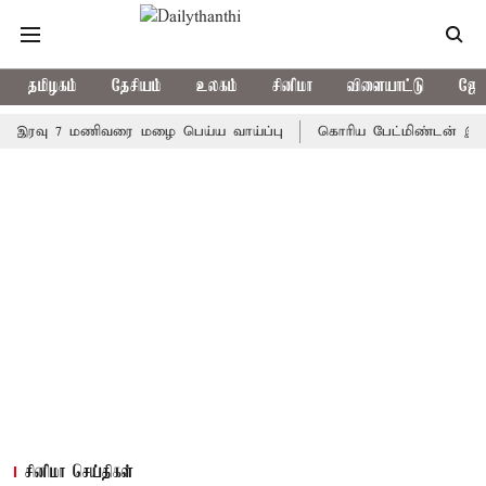
தமிழகம்
தேசியம்
உலகம்
சினிமா
விளையாட்டு
ஜோத
வு 7 மணிவரை மழை பெய்ய வாய்ப்பு
கொரிய பேட்மிண்டன் இறுதி போட்
சினிமா செய்திகள்