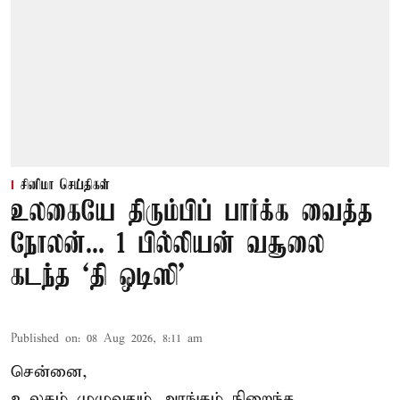
சினிமா செய்திகள்
உலகையே திரும்பிப் பார்க்க வைத்த
நோலன்... 1 பில்லியன் வசூலை
கடந்த ‘தி ஒடிஸி’
Published on
:
08 Aug 2026, 8:11 am
சென்னை,
உலகம் முழுவதும் அரங்கம் நிறைந்த