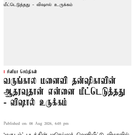
சினிமா செய்திகள்
வருங்கால மனைவி தன்ஷிகாவின்
ஆதரவுதான் என்னை மீட்டெடுத்தது
- விஷால் உருக்கம்
Published on
:
08 Aug 2026, 6:05 pm
‘மகுடம்’ படத்தின் டிரெய்லர் வெளியீட்டு விழாவில்