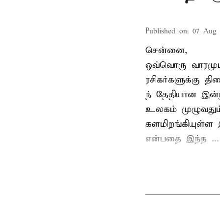
Published on
:
07 Aug 
சென்னை,
ஒவ்வொரு வாரமும்
ரசிகர்களுக்கு த
ந் தேதியான இன்று
உலகம் முழுவதும்
களமிறங்கியுள்ள 
என்பதை இந்த ...