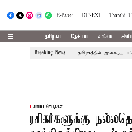
E-Paper
DTNEXT
Thanthi 
தமிழகம்
தேசியம்
உலகம்
சினி
Breaking News
் உரை
காவிரி விவகாரம்: தமிழகத்தில் அனைத்து கட்சி கூட்டத
சினிமா செய்திகள்
ரசிகர்களுக்கு நல்லதொ