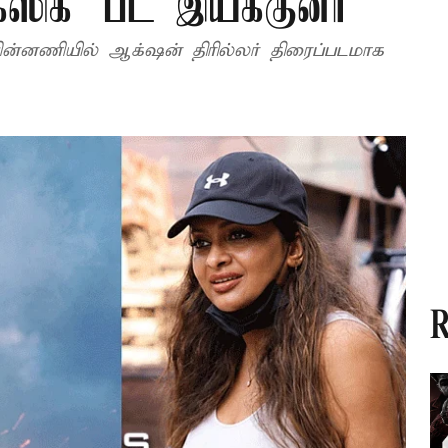
ாக்ஸிக்' பட இயக்குனர்
பின்னணியில் ஆக்‌ஷன் திரில்லர் திரைப்படமாக
R