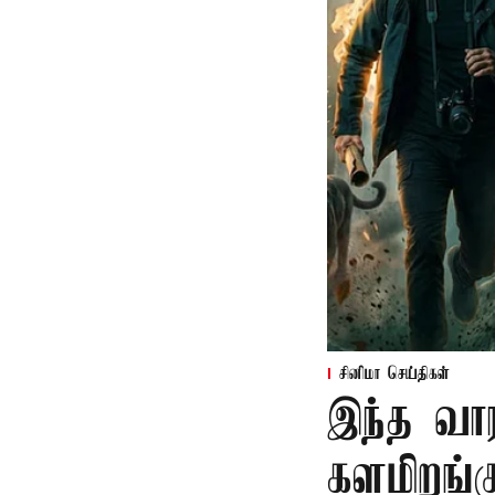
சினிமா செய்திகள்
இந்த வார
களமிறங்க