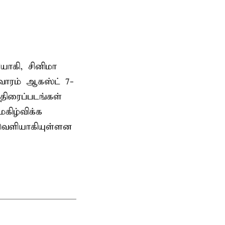
யாகி, சினிமா
வாரம் ஆகஸ்ட் 7-
 திரைப்படங்கள்
கிழ்விக்க
 வெளியாகியுள்ளன