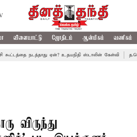
TV
மா
விளையாட்டு
ஜோதிடம்
ஆன்மிகம்
வணிகம்
்தை நடத்தாது ஏன்? உதயநிதி ஸ்டாலின் கேள்வி
த.வெ.க. அரசின
ரு விருந்து