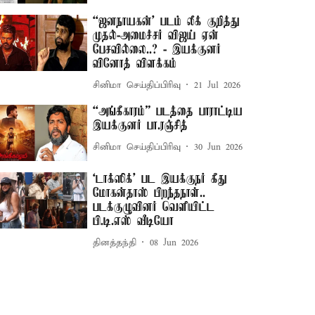
“ஜனநாயகன்’ படம் லீக் குறித்து
முதல்-அமைச்சர் விஜய் ஏன்
பேசவில்லை..? - இயக்குனர்
வினோத் விளக்கம்
சினிமா செய்திப்பிரிவு
21 Jul 2026
“அங்கீகாரம்” படத்தை பாராட்டிய
இயக்குனர் பா.ரஞ்சித்
சினிமா செய்திப்பிரிவு
30 Jun 2026
‘டாக்ஸிக்’ பட இயக்குநர் கீது
மோகன்​தாஸ் பிறந்தநாள்..
படக்குழுவினர் வெளியிட்ட
பி.டி.எஸ் வீடியோ
தினத்தந்தி
08 Jun 2026