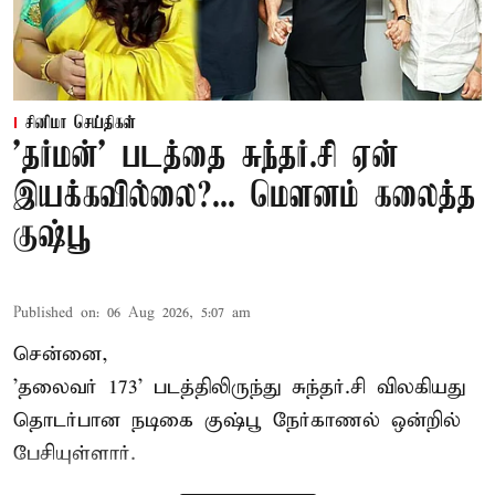
சினிமா செய்திகள்
'தர்மன்' படத்தை சுந்தர்.சி ஏன்
இயக்கவில்லை?... மௌனம் கலைத்த
குஷ்பூ
Published on
:
06 Aug 2026, 5:07 am
சென்னை,
'தலைவர் 173' படத்திலிருந்து சுந்தர்.சி விலகியது
தொடர்பான நடிகை குஷ்பூ நேர்காணல் ஒன்றில்
பேசியுள்ளார்.