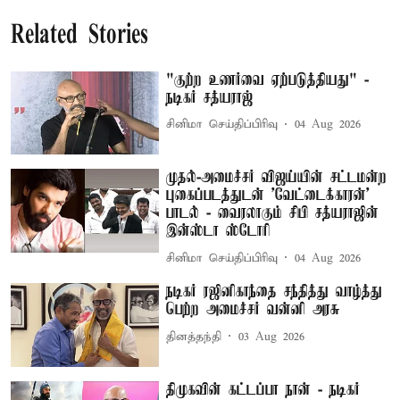
Related Stories
"குற்ற உணர்வை ஏற்படுத்தியது" -
நடிகர் சத்யராஜ்
சினிமா செய்திப்பிரிவு
04 Aug 2026
முதல்-அமைச்சர் விஜய்யின் சட்டமன்ற
புகைப்படத்துடன் 'வேட்டைக்காரன்'
பாடல் - வைரலாகும் சிபி சத்யராஜின்
இன்ஸ்டா ஸ்டோரி
சினிமா செய்திப்பிரிவு
04 Aug 2026
நடிகர் ரஜினிகாந்தை சந்தித்து வாழ்த்து
பெற்ற அமைச்சர் வன்னி அரசு
தினத்தந்தி
03 Aug 2026
திமுகவின் கட்டப்பா நான் - நடிகர்