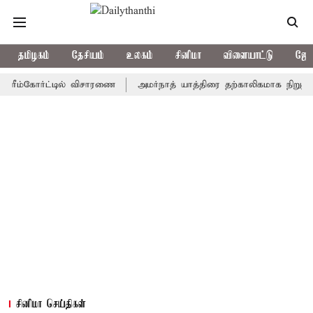
தமிழகம்
தேசியம்
உலகம்
சினிமா
விளையாட்டு
ஜோத
்கோர்ட்டில் விசாரணை
அமர்நாத் யாத்திரை தற்காலிகமாக நிறுத்தம்
சினிமா செய்திகள்