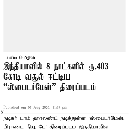
சினிமா செய்திகள்
இந்தியாவில் 8 நாட்களில் ரூ.403
கோடி வசூல் ஈட்டிய
“ஸ்பைடர்மேன்” திரைப்படம்
Published on
:
07 Aug 2026, 11:39 pm
X
நடிகர் டாம் ஹாலண்ட் நடித்துள்ள ‘ஸ்பைடர்மேன்:
பிராண்ட் நியூ டே’ திரைப்படம் இந்தியாவில்