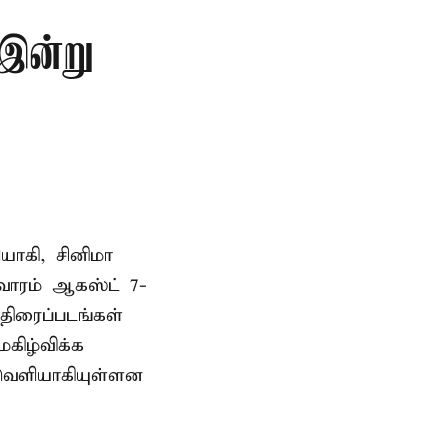
 இன்று
யாகி, சினிமா
வாரம் ஆகஸ்ட் 7-
 திரைப்படங்கள்
கிழ்விக்க
 வெளியாகியுள்ளன