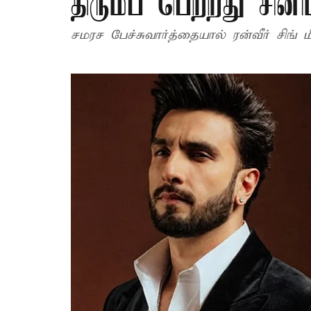
திரும்ப பெற்றது சின
சமரச பேச்சுவார்த்தையால் ரன்வீர் சிங்