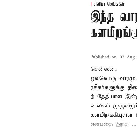
சினிமா செய்திகள்
இந்த வார
களமிறங்க
Published on
:
07 Aug 
சென்னை,
ஒவ்வொரு வாரமும்
ரசிகர்களுக்கு த
ந் தேதியான இன்று
உலகம் முழுவதும்
களமிறங்கியுள்ள 
என்பதை இந்த ...