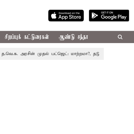
சிறப்புக் கட்டுரைகள்
ஆண்டு சந்தா
அரசின் முதல் பட்ஜெட்: மாற்றமா?, தடுமாற்றமா?
சட்டசபையில் 