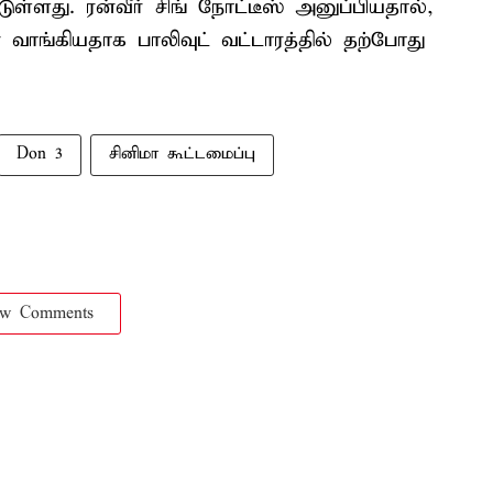
ுள்ளது. ரன்வீர் சிங் நோட்டீஸ் அனுப்பியதால்,
் வாங்கியதாக பாலிவுட் வட்டாரத்தில் தற்போது
Don 3
சினிமா கூட்டமைப்பு
ow Comments