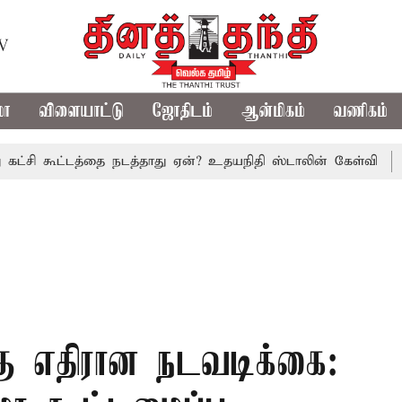
TV
மா
விளையாட்டு
ஜோதிடம்
ஆன்மிகம்
வணிகம்
ூட்டத்தை நடத்தாது ஏன்? உதயநிதி ஸ்டாலின் கேள்வி
த.வெ.க. 
ிற்கு எதிரான நடவடிக்கை: