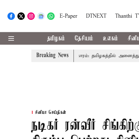
E-Paper
DTNEXT
Thanthi 
தமிழகம்
தேசியம்
உலகம்
சினி
Breaking News
விஜய் உரை
காவிரி விவகாரம்: தமிழகத்தில் அனைத்து கட்சி க
சினிமா செய்திகள்
நடிகர் ரன்வீர் சிங்க