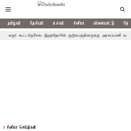
தமிழகம்
தேசியம்
உலகம்
சினிமா
விளையாட்டு
ஜோத
ூர் கூட்டநெரிசல்: இறந்தோரின் குடும்பத்தினருக்கு அரசுப்பணி வழக்கு; வரு
சினிமா செய்திகள்