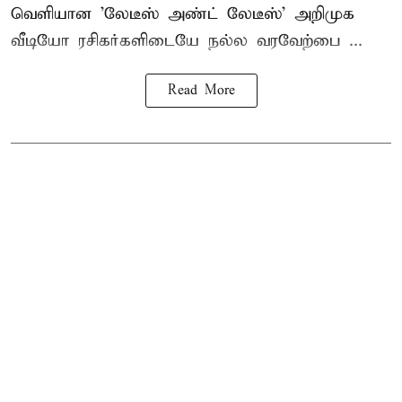
வெளியான 'லேடீஸ் அண்ட் லேடீஸ்' அறிமுக
வீடியோ ரசிகர்களிடையே நல்ல வரவேற்பை ...
Read More