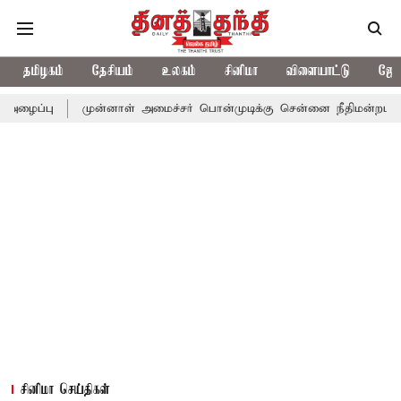
தமிழகம்
தேசியம்
உலகம்
சினிமா
விளையாட்டு
ஜோத
முன்னாள் அமைச்சர் பொன்முடிக்கு சென்னை நீதிமன்றம் பிடிவாராண்ட்
சினிமா செய்திகள்