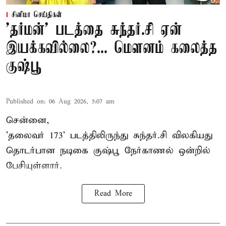
சினிமா செய்திகள்
'தர்மன்' படத்தை சுந்தர்.சி ஏன்
இயக்கவில்லை?... மௌனம் கலைத்த
குஷ்பூ
Published on
:
06 Aug 2026, 5:07 am
சென்னை,
'தலைவர் 173' படத்திலிருந்து சுந்தர்.சி விலகியது
தொடர்பான நடிகை குஷ்பூ நேர்காணல் ஒன்றில்
பேசியுள்ளார்.
Read More