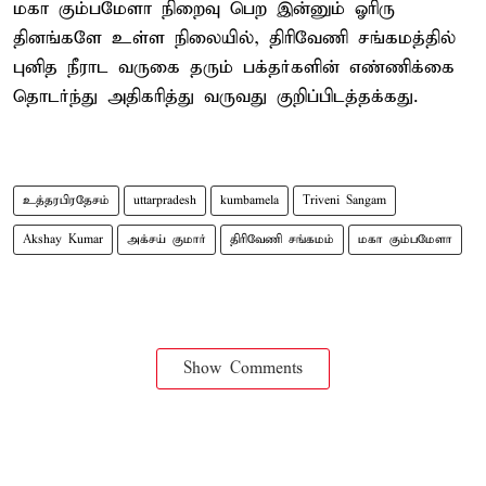
மகா கும்பமேளா நிறைவு பெற இன்னும் ஓரிரு
தினங்களே உள்ள நிலையில், திரிவேணி சங்கமத்தில்
புனித நீராட வருகை தரும் பக்தர்களின் எண்ணிக்கை
தொடர்ந்து அதிகரித்து வருவது குறிப்பிடத்தக்கது.
உத்தரபிரதேசம்
uttarpradesh
kumbamela
Triveni Sangam
Akshay Kumar
அக்சய் குமார்
திரிவேணி சங்கமம்
மகா கும்பமேளா
Show Comments