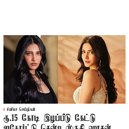
சினிமா செய்திகள்
ரூ.15 கோடி இழப்பீடு கேட்டு
ஐகோர்ட்டு சென்ற ஸ்ருதி ஹாசன்