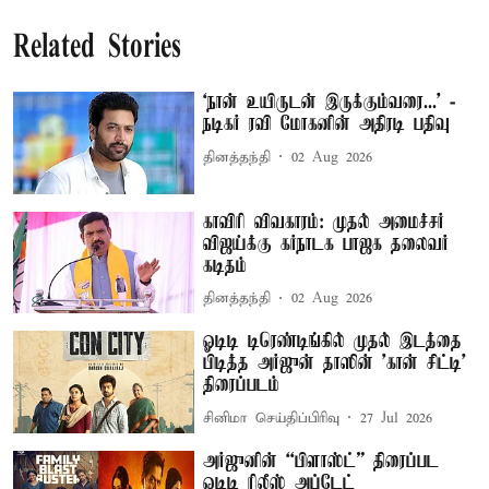
Related Stories
‘நான் உயிருடன் இருக்கும்வரை...’ -
நடிகர் ரவி மோகனின் அதிரடி பதிவு
தினத்தந்தி
02 Aug 2026
காவிரி விவகாரம்: முதல் அமைச்சர்
விஜய்க்கு கர்நாடக பாஜக தலைவர்
கடிதம்
தினத்தந்தி
02 Aug 2026
ஓடிடி டிரெண்டிங்கில் முதல் இடத்தை
பிடித்த அர்ஜுன் தாஸின் 'கான் சிட்டி'
திரைப்படம்
சினிமா செய்திப்பிரிவு
27 Jul 2026
அர்ஜுனின் “பிளாஸ்ட்” திரைப்பட
ஓடிடி ரிலீஸ் அப்டேட்