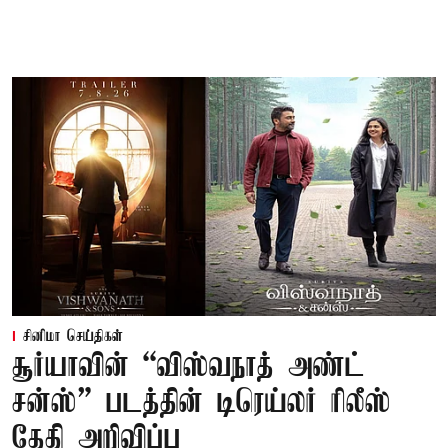
சினிமா செய்திகள்
சூர்யாவின் “விஸ்வநாத் அண்ட்
சன்ஸ்” படத்தின் டிரெய்லர் ரிலீஸ்
தேதி அறிவிப்பு