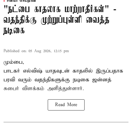
சினிமா செய்திகள்
"நட்பை காதலாக மாற்றாதீர்கள்" -
வதந்திக்கு முற்றுப்புள்ளி வைத்த
நடிகை
Published on
:
05 Aug 2026, 12:15 pm
மும்பை,
பாடகர் எல்விஷ் யாதவுடன் காதலில் இருப்பதாக
பரவி வரும் வதந்திகளுக்கு நடிகை
ஜன்னத்
சுபைர்
விளக்கம் அளித்துள்ளார்.
Read More