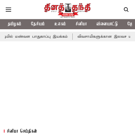
தமிழகம்
தேசியம்
உலகம்
சினிமா
விளையாட்டு
ஜோத
ள பாதுகாப்பு இயக்கம்
விவசாயிகளுக்கான இலவச மின்சாரத்துக்காக ரூ
சினிமா செய்திகள்