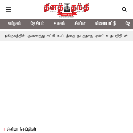
தமிழகம்
தேசியம்
உலகம்
சினிமா
விளையாட்டு
ஜோத
ல் அனைத்து கட்சி கூட்டத்தை நடத்தாது ஏன்? உதயநிதி ஸ்டாலின் கேள்வி
சினிமா செய்திகள்