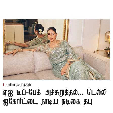
சினிமா செய்திகள்
ஏஐ டீப்-பேக் அச்சுறுத்தல்... டெல்லி
ஐகோர்ட்டை நாடிய நடிகை தபு