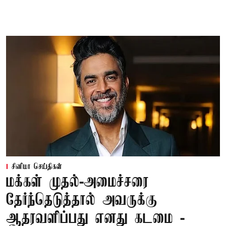
சினிமா செய்திகள்
மக்கள் முதல்-அமைச்சரை
தேர்ந்தெடுத்தால் அவருக்கு
ஆதரவளிப்பது எனது கடமை -