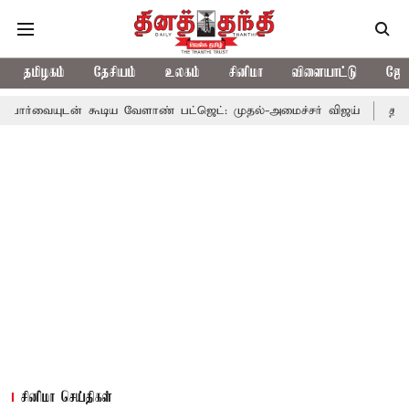
தமிழகம்
தேசியம்
உலகம்
சினிமா
விளையாட்டு
ஜோத
கூடிய வேளாண் பட்ஜெட்: முதல்-அமைச்சர் விஜய்
தமிழக அரசியலில்
சினிமா செய்திகள்