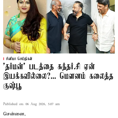
சினிமா செய்திகள்
'தர்மன்' படத்தை சுந்தர்.சி ஏன்
இயக்கவில்லை?... மௌனம் கலைத்த
குஷ்பூ
Published on
:
06 Aug 2026, 5:07 am
சென்னை,