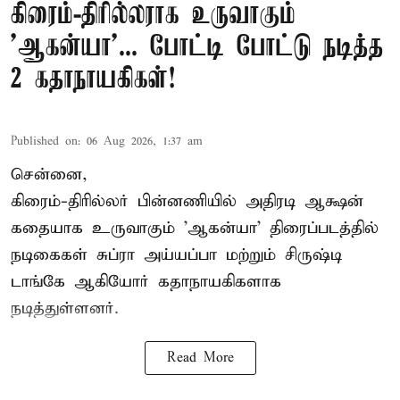
கிரைம்-திரில்லராக உருவாகும்
'ஆகன்யா'... போட்டி போட்டு நடித்த
2 கதாநாயகிகள்!
Published on
:
06 Aug 2026, 1:37 am
சென்னை,
கிரைம்-திரில்லர் பின்னணியில் அதிரடி ஆக்ஷன்
கதையாக உருவாகும் 'ஆகன்யா' திரைப்படத்தில்
நடிகைகள் சுப்ரா அய்யப்பா மற்றும் சிருஷ்டி
டாங்கே ஆகியோர் கதாநாயகிகளாக
நடித்துள்ளனர்.
Read More