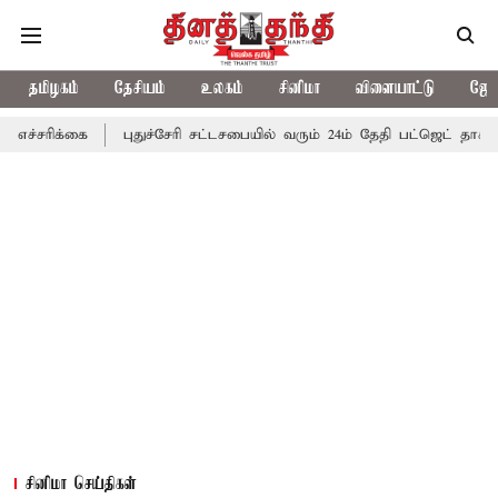
தமிழகம்
தேசியம்
உலகம்
சினிமா
விளையாட்டு
ஜோத
புதுச்சேரி சட்டசபையில் வரும் 24ம் தேதி பட்ஜெட் தாக்கல் செய்கிறார
சினிமா செய்திகள்