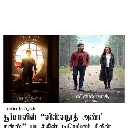
சினிமா செய்திகள்
சூர்யாவின் “விஸ்வநாத் அண்ட்