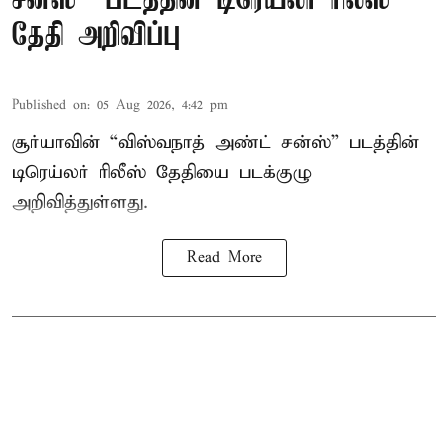
சன்ஸ்” படத்தின் டிரெய்லர் ரிலீஸ்
தேதி அறிவிப்பு
Published on
:
05 Aug 2026, 4:42 pm
சூர்யாவின் “விஸ்வநாத் அண்ட் சன்ஸ்” படத்தின்
டிரெய்லர் ரிலீஸ் தேதியை படக்குழு
அறிவித்துள்ளது.
Read More