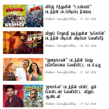
விஜே சித்துவின் “டயங்கரம்”
படத்தின் படப்பிடிப்பு நிறைவு
சினிமா செய்திப்பிரிவு
31 Jul 2026
விஜய் சேதுபதி நடித்துள்ள `டிரெயின்'
படத்தின் பிடிஎஸ் வீடியோ வெளியீடு
சினிமா செய்திப்பிரிவு
28 Jul 2026
“ஜனநாயகன்” படத்தின் 2வது
புரோமோவை வெளியிட்ட படக்குழு
சினிமா செய்திப்பிரிவு
21 Jul 2026
`ஜுமாக்கா' படத்தின் பர்ஸ்ட் லுக்
போஸ்டரை வெளியிட்ட விஜய்
ஆண்டனி
சினிமா செய்திப்பிரிவு
17 Jul 2026