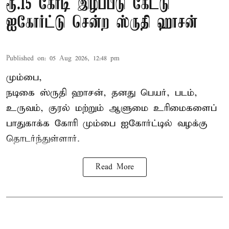
ரூ.15 கோடி இழப்பீடு கேட்டு
ஐகோர்ட்டு சென்ற ஸ்ருதி ஹாசன்
Published on
:
05 Aug 2026, 12:48 pm
மும்பை,
நடிகை
ஸ்ருதி ஹாசன்
, தனது பெயர், படம்,
உருவம், குரல் மற்றும் ஆளுமை உரிமைகளைப்
பாதுகாக்க கோரி மும்பை ஐகோர்ட்டில் வழக்கு
தொடர்ந்துள்ளார்.
Read More