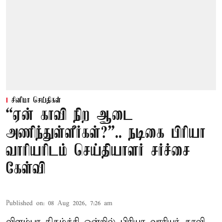
சினிமா செய்திகள்
“ஏன் காவி நிற ஆடை
அணிந்துள்ளீர்கள்?”.. நடிகை பிரியா
வாரியரிடம் செய்தியாளர் சர்ச்சை
கேள்வி
Published on
:
08 Aug 2026, 7:26 am
விளம்பர நிகழ்ச்சி ஒன்றில் பிரியா வாரியர் காவி