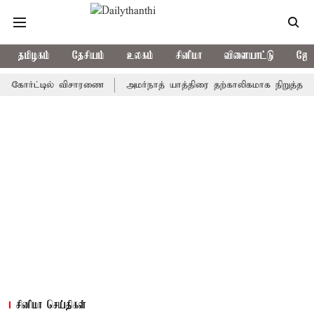
தமிழகம்
தேசியம்
உலகம்
சினிமா
விளையாட்டு
ஜோத
ர்ட்டில் விசாரணை
அமர்நாத் யாத்திரை தற்காலிகமாக நிறுத்தம்
இமா
சினிமா செய்திகள்