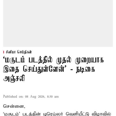
சினிமா செய்திகள்
‘மகுடம் படத்தில் முதல் முறையாக
இதை செய்துள்ளேன்’ - நடிகை
அஞ்சலி
Published on
:
08 Aug 2026, 8:30 am
சென்னை,
‘மகுடம்’ படத்தின் டிரெய்லர் வெளியீட்டு விழாவில்