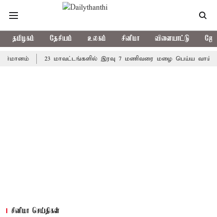
தமிழகம்
தேசியம்
உலகம்
சினிமா
விளையாட்டு
ஜோத
னம்
23 மாவட்டங்களில் இரவு 7 மணிவரை மழை பெய்ய வாய்ப்பு
சினிமா செய்திகள்