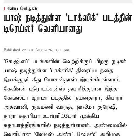
சினிமா செய்திகள்
யாஷ் நடித்துள்ள 'டாக்‌ஸிக்' படத்தின்
டிரெய்லர் வெளியானது
Published on
:
08 Aug 2026, 3:18 pm
'கே.ஜி.எப்' படங்களின் வெற்றிக்குப் பிறகு நடிகர்
யாஷ் நடித்துள்ள 'டாக்ஸிக்' திரைப்படத்தை
இயக்குநர் கீது மோகன்தாஸ் இயக்கியுள்ளார்.
கேவிஎன் புரொடக்சன்ஸ் தயாரித்துள்ள இந்த
கேங்ஸ்டர் டிராமா படத்தில் நயன்தாரா, கியாரா
அத்வானி, ருக்மணி வசந்த், ஹூமா குரேஷி,
தாரா சுதாரியா உள்ளிட்டோர் முக்கிய
கதாபாத்திரங்களில் நடித்துள்ளனர். அண்மையில்
வெளியான 'லேடீஸ் அண்ட் லேடீஸ்' அறிமுக