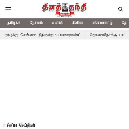
தமிழகம்
தேசியம்
உலகம்
சினிமா
விளையாட்டு
ஜோத
ன்னை நீதிமன்றம் பிடிவாராண்ட்
தொலைநோக்கு பார்வையுடன் கூடிய 
சினிமா செய்திகள்