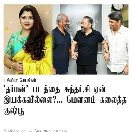
சினிமா செய்திகள்
'தர்மன்' படத்தை சுந்தர்.சி ஏன்
இயக்கவில்லை?... மௌனம் கலைத்த
குஷ்பூ
Published on
:
06 Aug 2026, 5:07 am