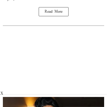
Read More
X