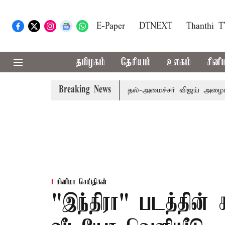
E-Paper
DTNEXT
Thanthi 
தமிழகம்
தேசியம்
உலகம்
சினி
Breaking News
பி.க்கள் கூட்டத்துக்கு முதல்-அமைச்சர் விஜய் அழைப்பு
மு
சினிமா செய்திகள்
"இந்திரா" படத்தின் 