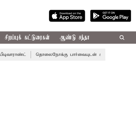
சிறப்புக் கட்டுரைகள்
ஆண்டு சந்தா
ட்
தொலைநோக்கு பார்வையுடன் கூடிய வேளாண் பட்ஜெட்: மு