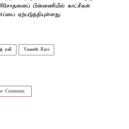
 பரிசோதனைப் பின்னணியில் காட்சிகள்
்ப்பை ஏற்படுத்தியுள்ளது.
த் ரவி
Vasanth Ravi
ow Comments