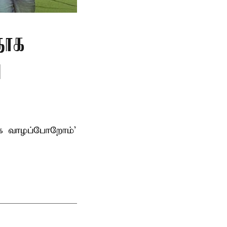
தாக
ு
ாக வாழப்போறோம்’