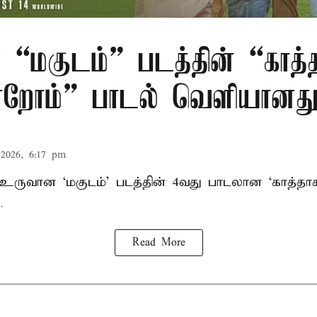
 “மகுடம்” படத்தின் “காத்
றோம்” பாடல் வெளியானத
2026, 6:17 pm
் உருவான ‘மகுடம்’ படத்தின் 4வது பாடலான ‘காத்த
.
Read More