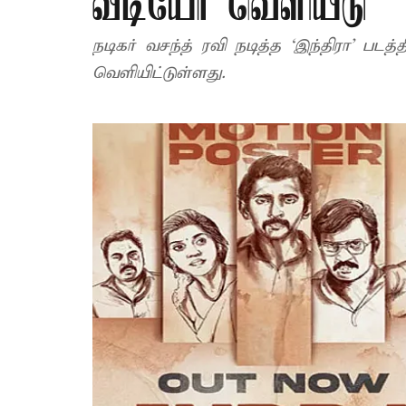
வீடியோ வெளியீடு
நடிகர் வசந்த் ரவி நடித்த ‘இந்திரா’ பட
வெளியிட்டுள்ளது.