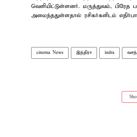
வெளியிட்டுள்ளனர். மருத்துவம், பிரேத
அமைந்ததுள்ளதால் ரசிகர்களிடம் எதிர்பார
cinema News
இந்திரா
indra
வசந்
Sh