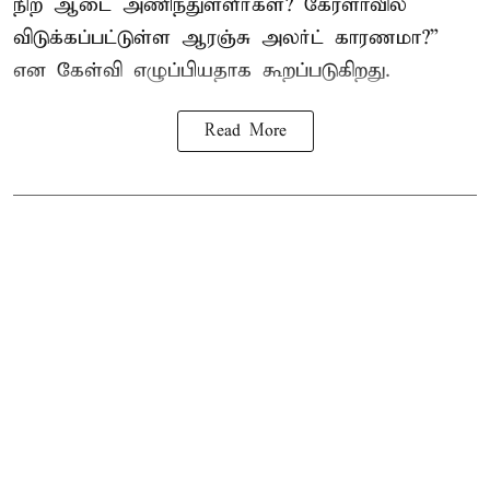
நிற ஆடை அணிந்துள்ளீர்கள்? கேரளாவில்
விடுக்கப்பட்டுள்ள ஆரஞ்சு அலர்ட் காரணமா?”
என கேள்வி எழுப்பியதாக கூறப்படுகிறது.
Read More