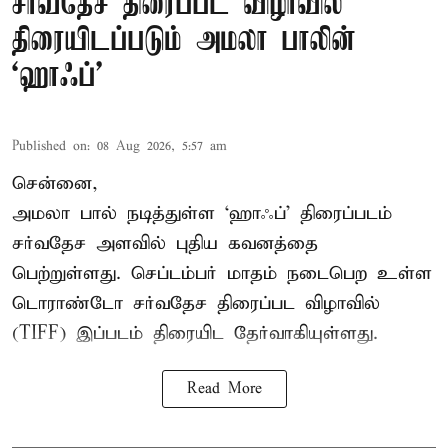
சர்வதேச திரைப்பட விழாவில்
திரையிடப்படும் அமலா பாலின்
‘ஹாஃப்’
Published on
:
08 Aug 2026, 5:57 am
சென்னை,
அமலா பால் நடித்துள்ள ‘ஹாஃப்’ திரைப்படம்
சர்வதேச அளவில் புதிய கவனத்தை
பெற்றுள்ளது. செப்டம்பர் மாதம் நடைபெற உள்ள
டொராண்டோ சர்வதேச திரைப்பட விழாவில்
(TIFF) இப்படம் திரையிட தேர்வாகியுள்ளது.
Read More