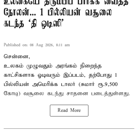
உலகையே திரும்பிப் பார்க்க வைத்த
நோலன்... 1 பில்லியன் வசூலை
கடந்த ‘தி ஒடிஸி’
Published on
:
08 Aug 2026, 8:11 am
சென்னை,
உலகம் முழுவதும் அரங்கம் நிறைந்த
காட்சிகளாக ஓடிவரும் இப்படம், தற்போது 1
பில்லியன் அமெரிக்க டாலர் (சுமார் ரூ.9,500
கோடி) வசூலை கடந்து சாதனை படைத்துள்ளது.
Read More