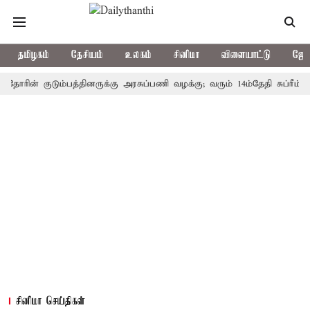
தமிழகம்
தேசியம்
உலகம்
சினிமா
விளையாட்டு
ஜோத
ன் குடும்பத்தினருக்கு அரசுப்பணி வழக்கு; வரும் 14ம்தேதி சுப்ரீம்கோர்ட்
சினிமா செய்திகள்