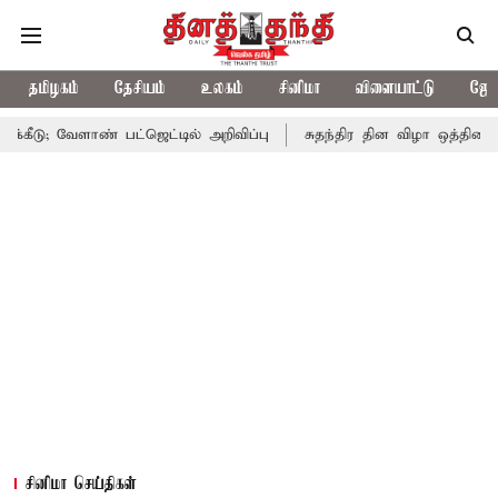
தமிழகம்
தேசியம்
உலகம்
சினிமா
விளையாட்டு
ஜோத
ண் பட்ஜெட்டில் அறிவிப்பு
சுதந்திர தின விழா ஒத்திகை: சென்னையில்
சினிமா செய்திகள்