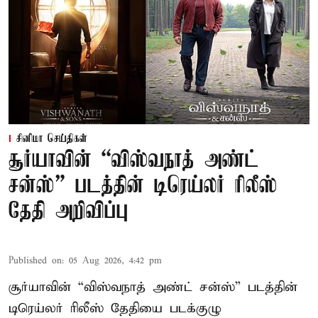
சினிமா செய்திகள்
சூர்யாவின் “விஸ்வநாத் அண்ட்
சன்ஸ்” படத்தின் டிரெய்லர் ரிலீஸ்
தேதி அறிவிப்பு
Published on
:
05 Aug 2026, 4:42 pm
சூர்யாவின் “விஸ்வநாத் அண்ட் சன்ஸ்” படத்தின்
டிரெய்லர் ரிலீஸ் தேதியை படக்குழு