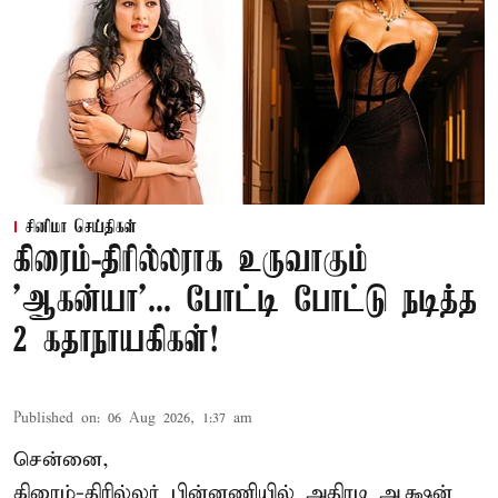
சினிமா செய்திகள்
கிரைம்-திரில்லராக உருவாகும்
'ஆகன்யா'... போட்டி போட்டு நடித்த
2 கதாநாயகிகள்!
Published on
:
06 Aug 2026, 1:37 am
சென்னை,
கிரைம்-திரில்லர் பின்னணியில் அதிரடி ஆக்ஷன்