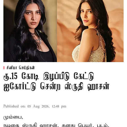
சினிமா செய்திகள்
ரூ.15 கோடி இழப்பீடு கேட்டு
ஐகோர்ட்டு சென்ற ஸ்ருதி ஹாசன்
Published on
:
05 Aug 2026, 12:48 pm
மும்பை,
நடிகை
ஸ்ருதி ஹாசன்
, தனது பெயர், படம்,