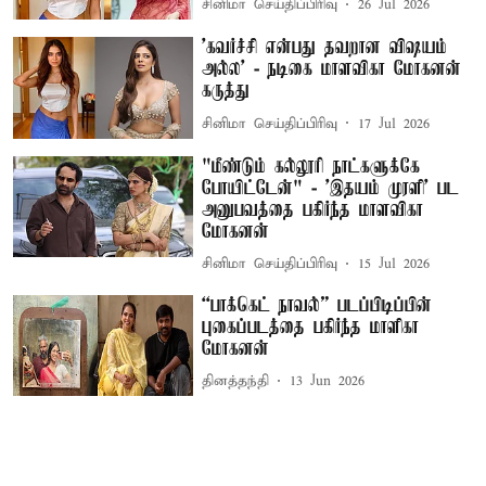
சினிமா செய்திப்பிரிவு
26 Jul 2026
'கவர்ச்சி என்பது தவறான விஷயம்
அல்ல' - நடிகை மாளவிகா மோகனன்
கருத்து
சினிமா செய்திப்பிரிவு
17 Jul 2026
"மீண்டும் கல்லூரி நாட்களுக்கே
போயிட்டேன்" - ’இதயம் முரளி' பட
அனுபவத்தை பகிர்ந்த மாளவிகா
மோகனன்
சினிமா செய்திப்பிரிவு
15 Jul 2026
“பாக்கெட் நாவல்” படப்பிடிப்பின்
புகைப்படத்தை பகிர்ந்த மாளிகா
மோகனன்
தினத்தந்தி
13 Jun 2026