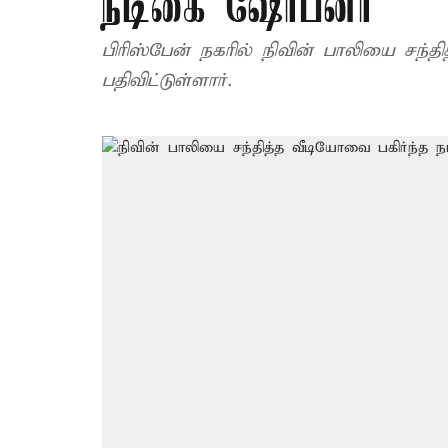
நடிகை ஷோபனா
பிரிஸ்பேன் நகரில் நிவின் பாலியை ச
பதிவிட்டுள்ளார்.