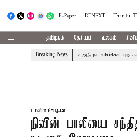
E-Paper
DTNEXT
Thanthi 
தமிழகம்
தேசியம்
உலகம்
சினி
Breaking News
ரையறை ஆலோசனைக் கூட்டம்: அதிமுக எம்பிக்கள் புறக்கணிப்பு
சினிமா செய்திகள்
நிவின் பாலியை சந்த