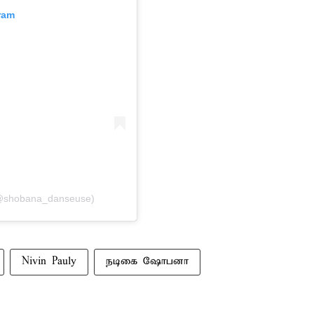
ram
(@shobana_danseuse)
Nivin Pauly
நடிகை ஷோபனா