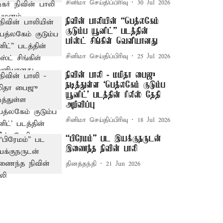
சினிமா செய்திப்பிரிவு
30 Jul 2026
நிவின் பாலியின் “பெத்லகேம்
குடும்ப யூனிட்” படத்தின்
பர்ஸ்ட் சிங்கிள் வெளியானது
சினிமா செய்திப்பிரிவு
25 Jul 2026
நிவின் பாலி - மமிதா பைஜு
நடித்துள்ள ‘பெத்லகேம் குடும்ப
யூனிட்' படத்தின் ரிலீஸ் தேதி
அறிவிப்பு
சினிமா செய்திப்பிரிவு
18 Jul 2026
“பிரேமம்” பட இயக்குநருடன்
இணைந்த நிவின் பாலி
தினத்தந்தி
21 Jun 2026