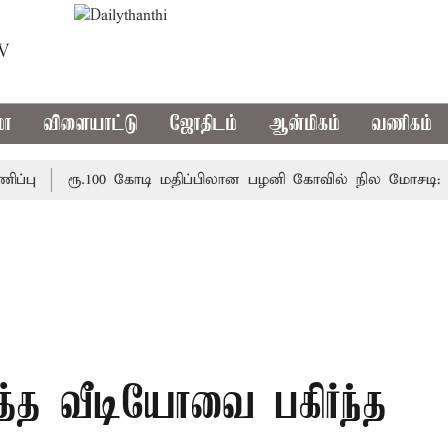
TV
மா
விளையாட்டு
ஜோதிடம்
ஆன்மிகம்
வணிகம்
ரூ.100 கோடி மதிப்பிலான பழனி கோவில் நில மோசடி: கைதான
ித்த வீடியோவை பகிர்ந்த