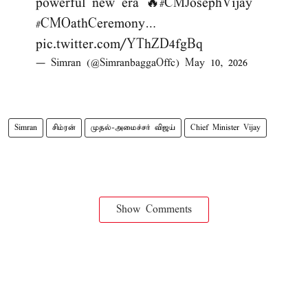
powerful new era 🔥
#CMJosephVijay
#CMOathCeremony
…
pic.twitter.com/YThZD4fgBq
— Simran (@SimranbaggaOffc)
May 10, 2026
Simran
சிம்ரன்
முதல்-அமைச்சர் விஜய்
Chief Minister Vijay
Show Comments