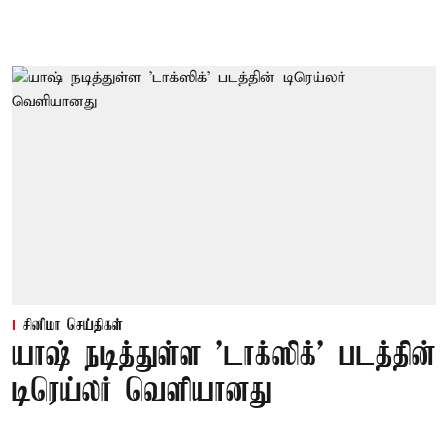
சினிமா செய்திகள்
யாஷ் நடித்துள்ள 'டாக்‌ஸிக்' படத்தின்
டிரெய்லர் வெளியானது