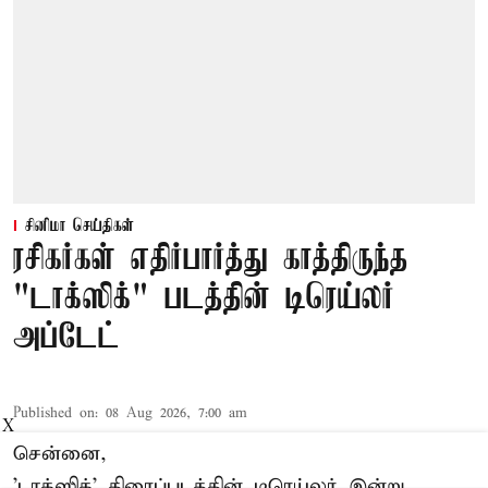
சினிமா செய்திகள்
ரசிகர்கள் எதிர்பார்த்து காத்திருந்த
"டாக்ஸிக்" படத்தின் டிரெய்லர்
அப்டேட்
Published on
:
08 Aug 2026, 7:00 am
X
சென்னை,
'டாக்ஸிக்' திரைப்படத்தின் டிரெய்லர் இன்று