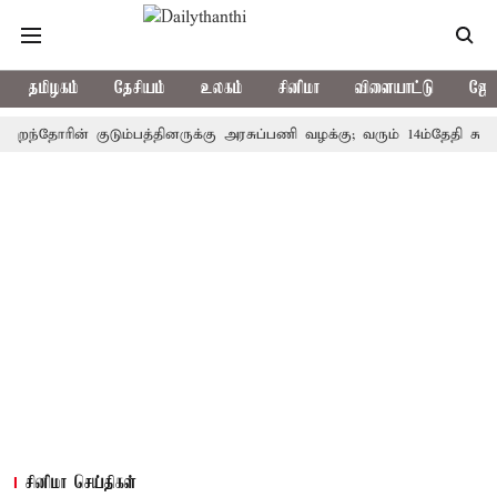
தமிழகம்
தேசியம்
உலகம்
சினிமா
விளையாட்டு
ஜோத
ோரின் குடும்பத்தினருக்கு அரசுப்பணி வழக்கு; வரும் 14ம்தேதி சுப்ரீம்கோர
சினிமா செய்திகள்