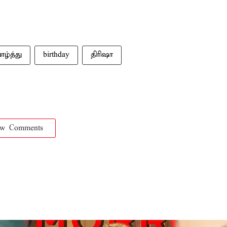
ாழ்த்து
birthday
திரிஷா
ow Comments