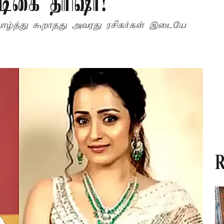
டிகை திரிஷா!
வாழ்த்து கூறாதது அவரது ரசிகர்கள் இடையே
R