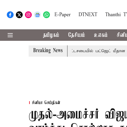
E-Paper
DTNEXT
Thanthi 
தமிழகம்
தேசியம்
உலகம்
சினி
Breaking News
்றமா?, தடுமாற்றமா?
சட்டசபையில் பட்ஜெட் மீதான விவாதம் இன
சினிமா செய்திகள்
முதல்-அமைச்சர் விஜய