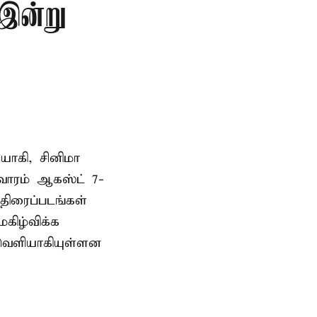
 இன்று
யாகி, சினிமா
வாரம் ஆகஸ்ட் 7-
 திரைப்படங்கள்
கிழ்விக்க
 வெளியாகியுள்ளன