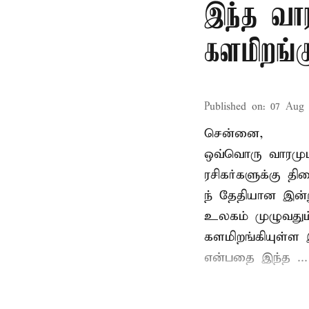
இந்த வார
களமிறங்க
Published on
:
07 Aug 
சென்னை,
ஒவ்வொரு வாரமும்
ரசிகர்களுக்கு த
ந் தேதியான இன்று
உலகம் முழுவதும்
களமிறங்கியுள்ள 
என்பதை இந்த ...