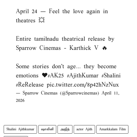
April 24 — Feel the love again in
theatres 💥
Entire tamilnadu theatrical release by
Sparrow Cinemas - Karthick V 🔥
Some stories don’t age… they become
emotions ❤️
#AK25
#AjithKumar
#Shalini
#ReRelease
pic.twitter.com/8p42hNzNux
— Sparrow Cinemas (@Sparrowcinemas)
April 11,
2026
Shalini Ajithkumar
ஷாலினி
அஜித்
actor Ajith
Amarkkalam Film