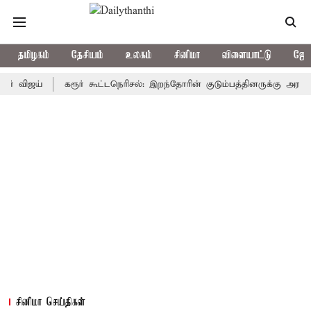
தமிழகம்
தேசியம்
உலகம்
சினிமா
விளையாட்டு
ஜோத
ஜய்
கரூர் கூட்டநெரிசல்: இறந்தோரின் குடும்பத்தினருக்கு அரசுப்பணி வ
சினிமா செய்திகள்