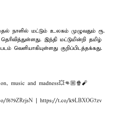
தல் நாளில் மட்டும் உலகம் முழுவதும் ரூ.
ெரிவித்துள்ளது. இந்தி மட்டுமின்றி தமிழ்
டம் வெளியாகியுள்ளது குறிப்பிடத்தக்கது.
tion, music and madness💥👊🏼🍿🧨
.co/f679ZRrjsN
|
https://t.co/k9LBXOG7zv