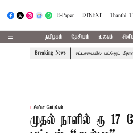
E-Paper
DTNEXT
Thanthi 
தமிழகம்
தேசியம்
உலகம்
சினி
Breaking News
மாற்றமா?, தடுமாற்றமா?
சட்டசபையில் பட்ஜெட் மீதான விவாதம்
சினிமா செய்திகள்
முதல் நாளில் ரூ 17