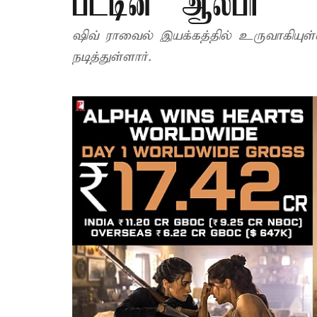
பட்டின் “ஆல்பா”
ஷிவ் ராவைல் இயக்கத்தில் உருவாகியுள
நடித்துள்ளார்.