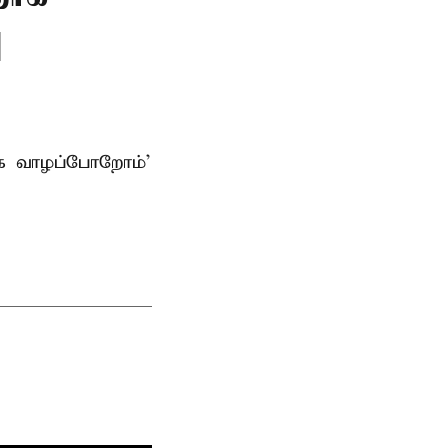
ு
ாக வாழப்போறோம்’