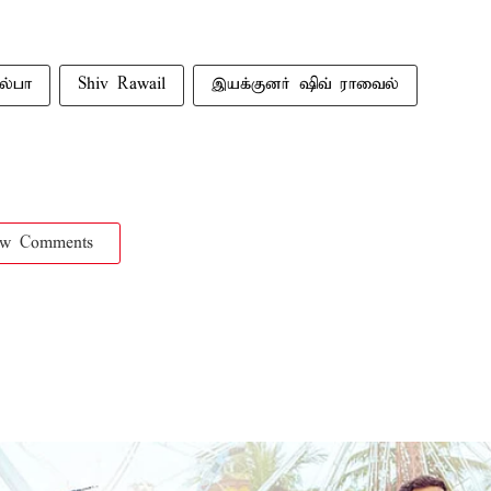
ல்பா
Shiv Rawail
இயக்குனர் ஷிவ் ராவைல்
ow Comments