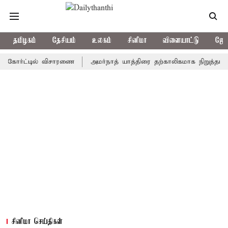
தமிழகம்
தேசியம்
உலகம்
சினிமா
விளையாட்டு
ஜோத
ர்ட்டில் விசாரணை
அமர்நாத் யாத்திரை தற்காலிகமாக நிறுத்தம்
இமா
சினிமா செய்திகள்