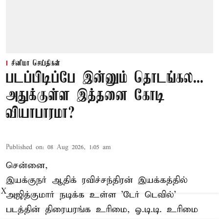
சினிமா செய்திகள்
படப்பிடிப்பே இன்னும் தொடங்கல...
அதுக்குள்ள இத்தனை கோடி
வியாபாரமா?
Published on
:
08 Aug 2026, 1:05 am
சென்னை,
இயக்குநர் ஆதிக் ரவிச்சந்திரன் இயக்கத்தில்
X
அஜித்குமார் நடிக்க உள்ள 'டேர் டெவில்'
படத்தின் திரையரங்க உரிமை, ஓ.டி.டி. உரிமை