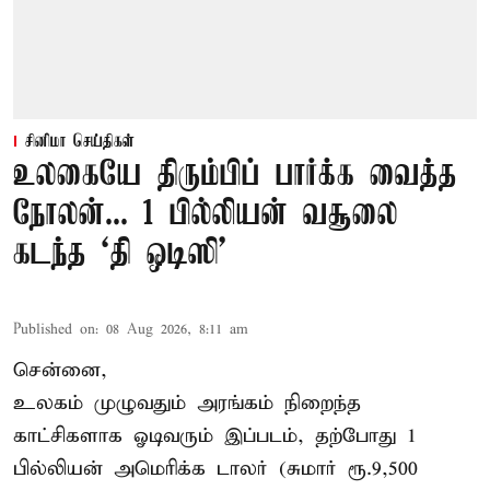
சினிமா செய்திகள்
உலகையே திரும்பிப் பார்க்க வைத்த
நோலன்... 1 பில்லியன் வசூலை
கடந்த ‘தி ஒடிஸி’
Published on
:
08 Aug 2026, 8:11 am
சென்னை,
உலகம் முழுவதும் அரங்கம் நிறைந்த
காட்சிகளாக ஓடிவரும் இப்படம், தற்போது 1
பில்லியன் அமெரிக்க டாலர் (சுமார் ரூ.9,500