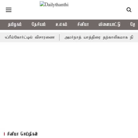
தமிழகம்
தேசியம்
உலகம்
சினிமா
விளையாட்டு
ஜோத
ீம்கோர்ட்டில் விசாரணை
அமர்நாத் யாத்திரை தற்காலிகமாக நிறுத்தம்
சினிமா செய்திகள்