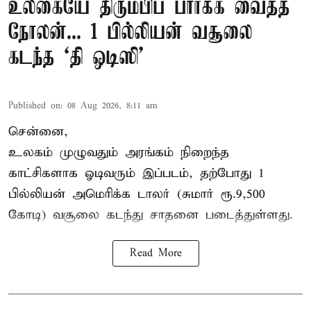
உலகையே திரும்பிப் பார்க்க வைத்த
நோலன்... 1 பில்லியன் வசூலை
கடந்த ‘தி ஒடிஸி’
Published on
:
08 Aug 2026, 8:11 am
சென்னை,
உலகம் முழுவதும் அரங்கம் நிறைந்த
காட்சிகளாக ஓடிவரும் இப்படம், தற்போது 1
பில்லியன் அமெரிக்க டாலர் (சுமார் ரூ.9,500
கோடி) வசூலை கடந்து சாதனை படைத்துள்ளது.
Read More