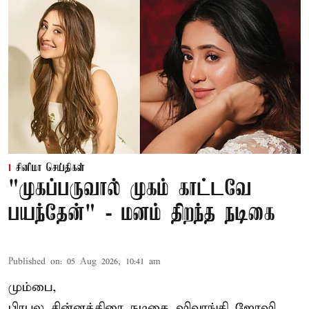
சினிமா செய்திகள்
"முகப்பருவால் முகம் காட்டவே
பயந்தேன்" - மனம் திறந்த நடிகை
Published on
:
05 Aug 2026, 10:41 am
மும்பை,
பிரபல சின்னத்திரை நடிகை
ஷிவாங்கி ஜோஷி
,