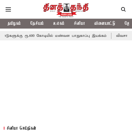
தமிழகம்
தேசியம்
உலகம்
சினிமா
விளையாட்டு
ஜோத
ரூ.600 கோடியில் மண்வள பாதுகாப்பு இயக்கம்
விவசாயிகளுக்கான இலவச
சினிமா செய்திகள்