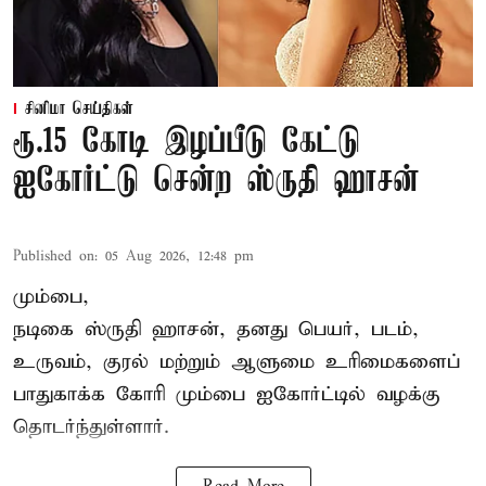
சினிமா செய்திகள்
ரூ.15 கோடி இழப்பீடு கேட்டு
ஐகோர்ட்டு சென்ற ஸ்ருதி ஹாசன்
Published on
:
05 Aug 2026, 12:48 pm
மும்பை,
நடிகை
ஸ்ருதி ஹாசன்
, தனது பெயர், படம்,
உருவம், குரல் மற்றும் ஆளுமை உரிமைகளைப்
பாதுகாக்க கோரி மும்பை ஐகோர்ட்டில் வழக்கு
தொடர்ந்துள்ளார்.