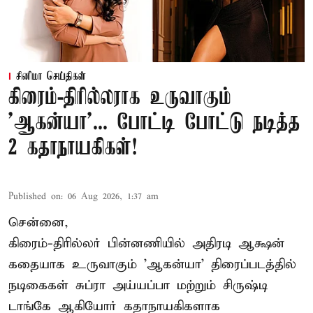
சினிமா செய்திகள்
கிரைம்-திரில்லராக உருவாகும்
'ஆகன்யா'... போட்டி போட்டு நடித்த
2 கதாநாயகிகள்!
Published on
:
06 Aug 2026, 1:37 am
சென்னை,
கிரைம்-திரில்லர் பின்னணியில் அதிரடி ஆக்ஷன்
கதையாக உருவாகும் 'ஆகன்யா' திரைப்படத்தில்
நடிகைகள் சுப்ரா அய்யப்பா மற்றும் சிருஷ்டி
டாங்கே ஆகியோர் கதாநாயகிகளாக