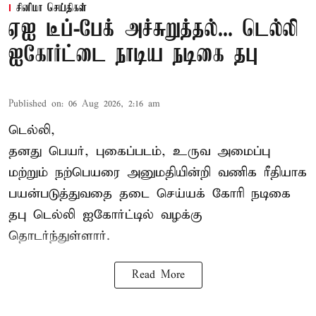
சினிமா செய்திகள்
ஏஐ டீப்-பேக் அச்சுறுத்தல்... டெல்லி
ஐகோர்ட்டை நாடிய நடிகை தபு
Published on
:
06 Aug 2026, 2:16 am
டெல்லி,
தனது பெயர், புகைப்படம், உருவ அமைப்பு
மற்றும் நற்பெயரை அனுமதியின்றி வணிக ரீதியாக
பயன்படுத்துவதை தடை செய்யக் கோரி நடிகை
தபு டெல்லி ஐகோர்ட்டில் வழக்கு
தொடர்ந்துள்ளார்.
Read More