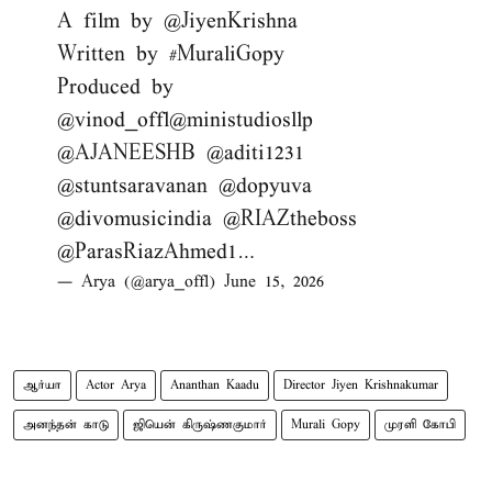
A film by
@JiyenKrishna
Written by
#MuraliGopy
Produced by
@vinod_offl
@ministudiosllp
@AJANEESHB
@aditi1231
@stuntsaravanan
@dopyuva
@divomusicindia
@RIAZtheboss
@ParasRiazAhmed1
…
— Arya (@arya_offl)
June 15, 2026
ஆர்யா
Actor Arya
Ananthan Kaadu
Director Jiyen Krishnakumar
அனந்தன் காடு
ஜியென் கிருஷ்ணகுமார்
Murali Gopy
முரளி கோபி