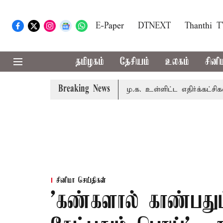
E-Paper
DTNEXT
Thanthi 
தமிழகம்
தேசியம்
உலகம்
சினி
Breaking News
ள் கூட்டம்: அ.தி.மு.க., தி.மு.க. உள்ளிட்ட எதிர்க்கட்சிகள் புற
சினிமா செய்திகள்
'கண்களால் காண்பதும