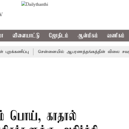
TV
மா
விளையாட்டு
ஜோதிடம்
ஆன்மிகம்
வணிகம்
க்கணிப்பு
சென்னையில் ஆபரணத்தங்கத்தின் விலை சவரனுக்கு ரூ
் பொய், காதால்