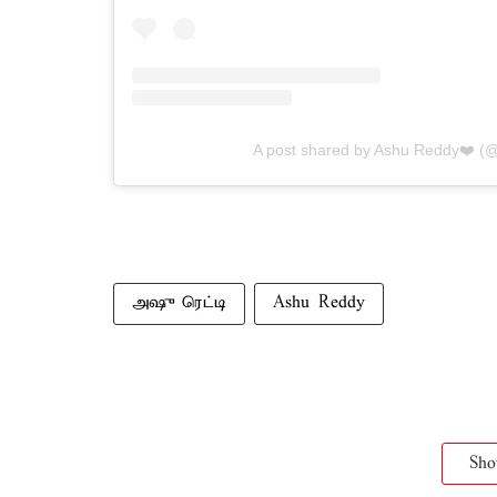
A post shared by Ashu Reddy❤️ (
அஷு ரெட்டி
Ashu Reddy
Sh