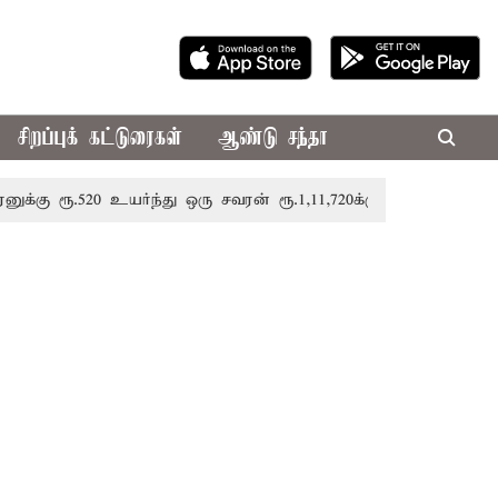
சிறப்புக் கட்டுரைகள்
ஆண்டு சந்தா
.520 உயர்ந்து ஒரு சவரன் ரூ.1,11,720க்கு விற்பனை
திருவ