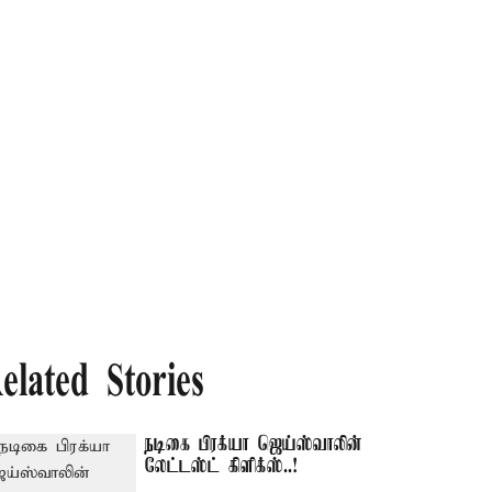
elated Stories
நடிகை பிரக்யா ஜெய்ஸ்வாலின்
லேட்டஸ்ட் கிளிக்ஸ்..!