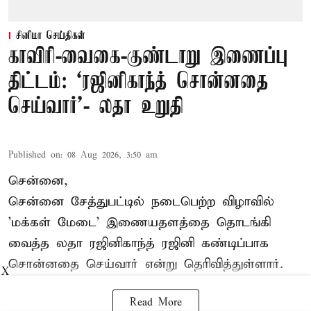
சினிமா செய்திகள்
காவிரி-வைகை-குண்டாறு இணைப்பு
திட்டம்: ‘ரஜினிகாந்த் சொன்னதை
செய்வார்’- லதா உறுதி
Published on
:
08 Aug 2026, 3:50 am
சென்னை,
சென்னை சேத்துபட்டில் நடைபெற்ற விழாவில்
'மக்கள் மேடை' இணையதளத்தை தொடங்கி
வைத்த லதா ரஜினிகாந்த் ரஜினி கண்டிப்பாக
சொன்னதை செய்வார் என்று தெரிவித்துள்ளார்.
X
Read More