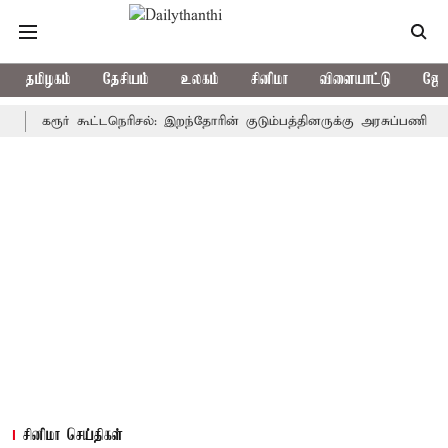
தமிழகம்
தேசியம்
உலகம்
சினிமா
விளையாட்டு
ஜோத
கரூர் கூட்டநெரிசல்: இறந்தோரின் குடும்பத்தினருக்கு அரசுப்பணி வழக்கு; வ
சினிமா செய்திகள்