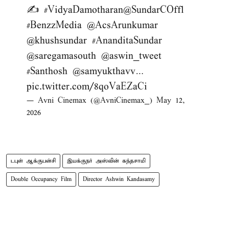
✍️
#VidyaDamotharan
@SundarCOffl
#BenzzMedia
@AcsArunkumar
@khushsundar
#AnanditaSundar
@saregamasouth
@aswin_tweet
#Santhosh
@samyukthavv
…
pic.twitter.com/8qoVaEZaCi
— Avni Cinemax (@AvniCinemax_)
May 12,
2026
டபுள் ஆக்​குபன்​சி
இயக்​குநர் அஸ்​வின் கந்​த​சாமி
Double Occupancy Film
Director Ashwin Kandasamy