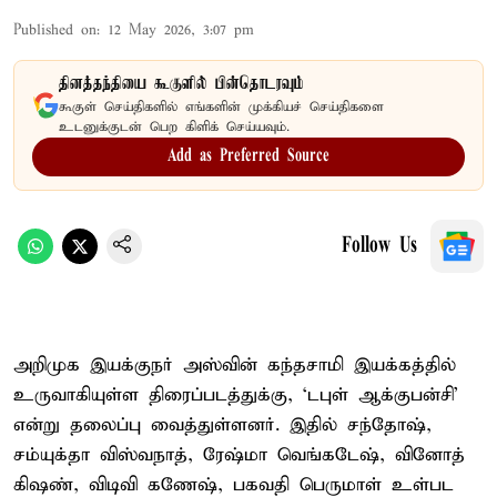
Published on
:
12 May 2026, 3:07 pm
தினத்தந்தியை கூகுளில் பின்தொடரவும்
கூகுள் செய்திகளில் எங்களின் முக்கியச் செய்திகளை
உடனுக்குடன் பெற கிளிக் செய்யவும்.
Add as Preferred Source
Follow Us
அறி​முக இயக்​குநர் அஸ்​வின் கந்​த​சாமி இயக்​கத்​தில்
உருவாகி​யுள்ள திரைப்​படத்​துக்​கு, ‘டபுள் ஆக்​குபன்​சி’
என்று தலைப்பு வைத்​துள்​ளனர். இதில் சந்​தோஷ்,
சம்யுக்தா விஸ்​வ​நாத், ரேஷ்மா வெங்​கடேஷ், வினோத்
கிஷண், விடிவி கணேஷ், பகவதி பெரு​மாள் உள்பட