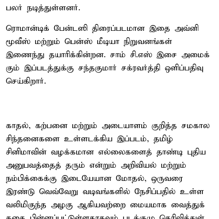
பலர் நடித்​துள்​ளனர்.
ரொமான்​டிக் பேன்​டஸி திரைப்பட​மான இதை அவ்னி
மூவீஸ் மற்​றும் பென்ஸ் மீடியா நிறு​வனங்​கள்
இணைந்து தயாரிக்​கின்​றன. சாம் சி.எஸ் இசை அமைக்​
கும் இப்படத்துக்கு சந்​தகு​மார் சக்​ர​வர்த்தி ஒளிப்​ப​திவு
செய்கிறார்.
காதல், கற்​பனை மற்​றும் அடை​யாளம் குறித்த சமகால
சிந்​தனை​களை உள்​ளடக்​கிய இப்​படம், தமிழ்
சினிமாவின் வழக்​க​மான எல்​லைகளைத் தாண்டி புதிய
அனுபவத்​தைத் தரும் என்​றும் அறி​வியல் மற்​றும்
நம்பிக்கைக்கு இடையே​யான மோதல், ஒரு​வரை
இரண்டு வெவ்​வேறு வடிவங்​களில் நேசிப்​ப​தில் உள்ள
வலிமிகுந்த அழகு ஆகிய​வற்றை மைய​மாக வைத்​துக்
கதை பின்​னப்​பட்​டுள்​ள​தாக​வும் படக்​குழு தெரி​வித்​துள்​