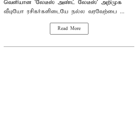
வெளியான 'லேடீஸ் அண்ட் லேடீஸ்' அறிமுக
வீடியோ ரசிகர்களிடையே நல்ல வரவேற்பை ...
Read More