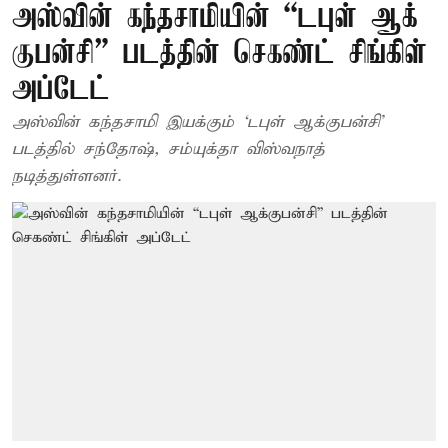
அஸ்​வின் கந்​த​சாமியின் “டபுள் ஆக்​
குபன்​சி” படத்தின் செகண்ட் சிங்கிள்
அப்டேட்
அஸ்​வின் கந்​த​சாமி இயக்​கும் ‘டபுள் ஆக்​குபன்​சி’
படத்தில் சந்​தோஷ், சம்யுக்தா விஸ்​வ​நாத்
நடித்துள்ளனர்.