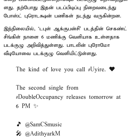
ளது. தற்​போது இதன் படப்​பிடிப்பு நிறைவடைந்து
போஸ்ட் புரொடக்ஷன் பணி​கள் நடந்து வரு​கின்​றன.
இந்நிலையில், ‘டபுள் ஆக்​குபன்​சி’ படத்தின் செகண்ட்
சிங்கிள் நாளை 6 மணிக்கு வெளியாக உள்ளதாக
படக்குழு அறிவித்துள்ளது. பாடலின் புரோமோ
வீடியோவை படக்குழு வெளியிட்டுள்ளது.
The kind of love you call
#Uyire
. ❤️
The second single from
#DoubleOccupancy
releases tomorrow at
6 PM ✨
🎵
@SamCSmusic
🎤
@AdithyarkM