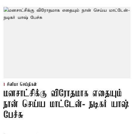
சினிமா செய்திகள்
மனசாட்சிக்கு விரோதமாக எதையும்
நான் செய்ய மாட்டேன்- நடிகர் யாஷ்
பேச்சு