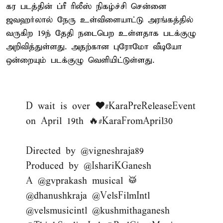
கர படத்தின் ப்ரீ ரிலீஸ் நிகழ்ச்சி சென்னை
ஜவஹர்லால் நேரு உள்விளையாட்டு அரங்கத்தில்
வருகிற 19ந் தேதி நடைபெற உள்ளதாக படக்குழு
அறிவித்துள்ளது. அதற்கான புரோமோ வீடியோ
ஒன்றையும் படக்குழு வெளியிட்டுள்ளது.
D wait is over ♥️
#KaraPreReleaseEvent
on April 19th 🔥
#KaraFromApril30
Directed by
@vigneshraja89
Produced by
@IshariKGanesh
A
@gvprakash
musical 🥁
@dhanushkraja
@VelsFilmIntl
@velsmusicintl
@kushmithaganesh