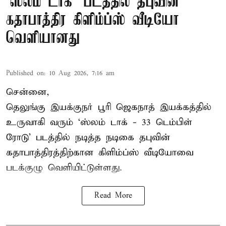
‘ஸ்லம் டாக்’ படத்தில் தபுவின்
கதாபாத்திர கிளிம்ப்ஸ் வீடியோ
வெளியானது
Published on
:
10 Aug 2026, 7:16 am
சென்னை,
தெலுங்கு இயக்குநர் பூரி ஜெகநாத் இயக்கத்தில்
உருவாகி வரும் ‘ஸ்லம் டாக் - 33 டெம்பிள்
ரோடு’ படத்தில் நடித்த நடிகை தபுவின்
கதாபாத்திரத்திற்கான கிளிம்ப்ஸ் வீடியோவை
படக்குழு வெளியிட்டுள்ளது.
Read More