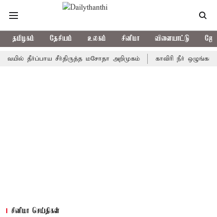
தமிழகம்
தேசியம்
உலகம்
சினிமா
விளையாட்டு
ஜோத
தீர்ப்பாய சீர்திருத்த மசோதா அறிமுகம்
காவிரி நீர் ஒழுங்காற்று கு
சினிமா செய்திகள்