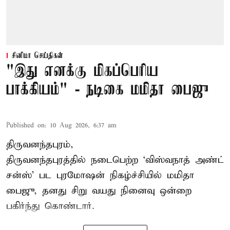
சினிமா செய்திகள்
"இது எனக்கு மிகப்பெரிய
பாக்கியம்" - நடிகை மமிதா பைஜு
Published on
:
10 Aug 2026, 6:37 am
திருவனந்தபுரம்,
திருவனந்தபுரத்தில் நடைபெற்ற ‘விஸ்வநாத் அண்ட்
சன்ஸ்’ பட புரமோஷன் நிகழ்ச்சியில் மமிதா
பைஜு, தனது சிறு வயது நினைவு ஒன்றை
பகிர்ந்து கொண்டார்.