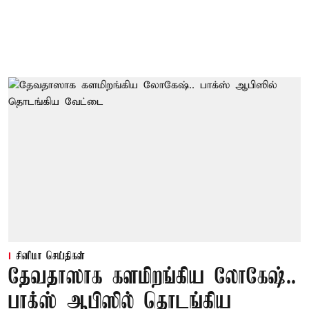
சினிமா செய்திகள்
தேவதாஸாக களமிறங்கிய லோகேஷ்..
பாக்ஸ் ஆபிஸில் தொடங்கிய