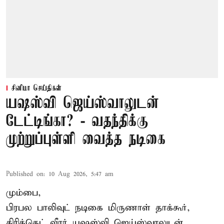
சினிமா செய்திகள்
யஷஸ்வி ஜெய்ஸ்வாலுடன்
டேட்டிங்கா? - வதந்திக்கு
முற்றுப்புள்ளி வைத்த நடிகை
Published on
:
10 Aug 2026, 5:47 am
மும்பை,
பிரபல பாலிவுட் நடிகை மிருணாள் தாக்கூர்,
கிரிக்கெட் வீரர் யஷஸ்வி ஜெய்ஸ்வாலுடன்