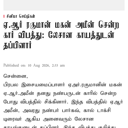
சினிமா செய்திகள்
ஏ.ஆர் ரகுமான் மகன் அமீன் சென்ற
கார் விபத்து: லேசான காயத்துடன்
தப்பினார்
Published on
:
10 Aug 2026, 2:33 am
சென்னை,
பிரபல இசையமைப்பாளர் ஏஅர்.ரகுமானின் மகன்
ஏ.ஆர்.அமீன் தனது நண்பருடன் காரில் சென்ற
போது விபத்தில் சிக்கினார். இந்த விபத்தில் ஏஆர்
அமீன், அவரது நண்பர் பார்கவ், கால் டாக்சி
டிரைவர் ஆகிய அனைவரும் லேசான
காயங்களுடன் தப்பினர். இந்த விபத்து குறித்து