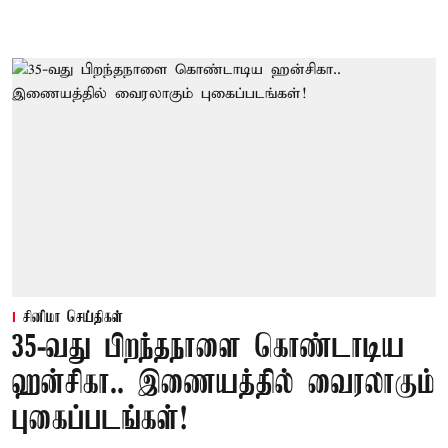
சினிமா செய்திகள்
35-வது பிறந்தநாளை கொண்டாடிய
ஹன்சிகா.. இணையத்தில் வைரலாகும்
புகைப்படங்கள்!