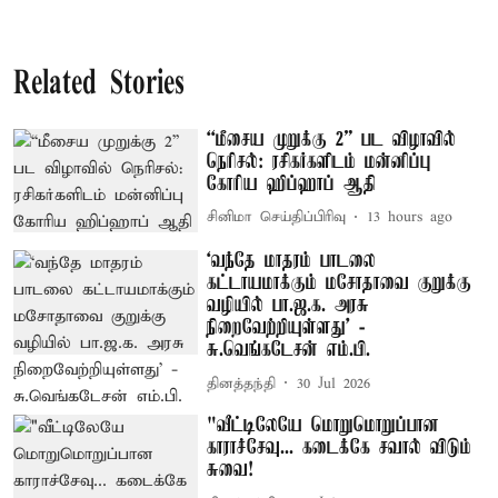
Related Stories
“மீசைய முறுக்கு 2” பட விழாவில்
நெரிசல்: ரசிகர்களிடம் மன்னிப்பு
கோரிய ஹிப்ஹாப் ஆதி
சினிமா செய்திப்பிரிவு
13 hours ago
‘வந்தே மாதரம் பாடலை
கட்டாயமாக்கும் மசோதாவை குறுக்கு
வழியில் பா.ஜ.க. அரசு
நிறைவேற்றியுள்ளது’ -
சு.வெங்கடேசன் எம்.பி.
தினத்தந்தி
30 Jul 2026
"வீட்டிலேயே மொறுமொறுப்பான
காராச்சேவு... கடைக்கே சவால் விடும்
சுவை!