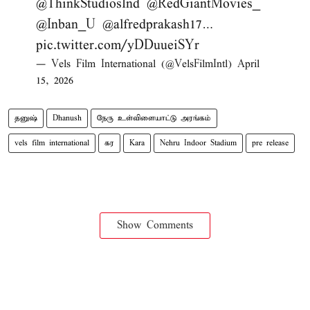
@ThinkStudiosInd
@RedGiantMovies_
@Inban_U
@alfredprakash17
…
pic.twitter.com/yDDuueiSYr
— Vels Film International (@VelsFilmIntl)
April
15, 2026
தனுஷ்
Dhanush
நேரு உள்விளையாட்டு அரங்கம்
vels film international
கர
Kara
Nehru Indoor Stadium
pre release
Show Comments