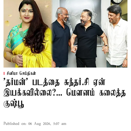
சினிமா செய்திகள்
'தர்மன்' படத்தை சுந்தர்.சி ஏன்
இயக்கவில்லை?... மௌனம் கலைத்த
குஷ்பூ
Published on
:
06 Aug 2026, 5:07 am