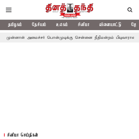
தமிழகம்
தேசியம்
உலகம்
சினிமா
விளையாட்டு
ஜோத
 அமைச்சர் பொன்முடிக்கு சென்னை நீதிமன்றம் பிடிவாராண்ட்
தொலைநோ
சினிமா செய்திகள்